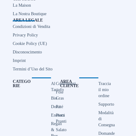
La Maison
La Nostra Boutique
AREA LEGALE
Condizioni di Vendita
Privacy Policy
Cookie Policy (UE)
Disconoscimento
Imprint
Termini d’Uso del Sito
CATEGO
AREA
Al
Condimenti
Traccia
RIE
CLIENTE
Tartufo
il mio
Foie
ordine
Bio
Gras
Supporto
Dolci
Paté
Modalità
Enoteca
Piatti
di
Pronti
Regali
Consegna
&
Salato
Domande
Box