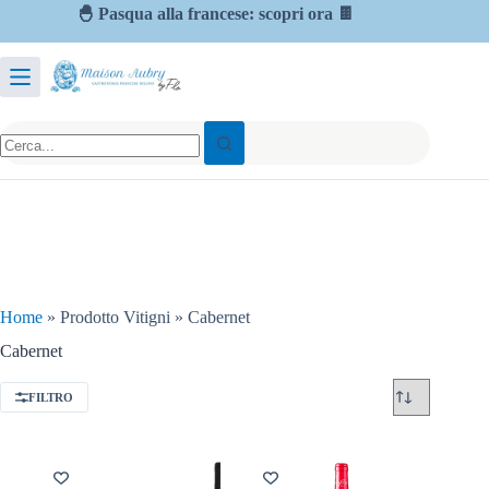
🐣 Pasqua alla francese: scopri ora 🍫
Home
»
Prodotto Vitigni
»
Cabernet
Cabernet
FILTRO