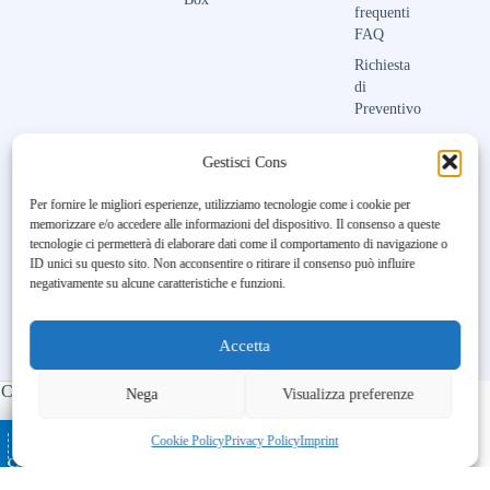
frequenti
FAQ
Richiesta
di
Preventivo
Contattaci
Gestisci Consenso
Per fornire le migliori esperienze, utilizziamo tecnologie come i cookie per
memorizzare e/o accedere alle informazioni del dispositivo. Il consenso a queste
Unfortunately, the 7-day trial
tecnologie ci permetterà di elaborare dati come il comportamento di navigazione o
period has expired.
Check our
ID unici su questo sito. Non acconsentire o ritirare il consenso può influire
subscription plans! >>
negativamente su alcune caratteristiche e funzioni.
Accetta
Copyright © 2023-2026 Maison Aubry | All Rights Reserved |
Nega
Visualizza preferenze
Made by
BL DIGITAL
– Ospitato da
–
Ottimizzato con
Cookie Policy
Privacy Policy
Imprint
cATALOGO