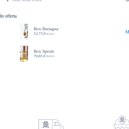
In offerta
Box Bretagna
M
53,73
€
59,70
€
Box Spezie
70,65
€
78,50
€