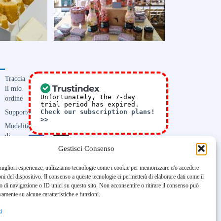
Traccia
il mio
Unfortunately, the 7-day
ordine
trial period has expired.
Supporto
Check our subscription plans!
>>
Modalità
di
Consegna
Gestisci Consenso
Domande
 migliori esperienze, utilizziamo tecnologie come i cookie per memorizzare e/o accedere
frequenti
oni del dispositivo. Il consenso a queste tecnologie ci permetterà di elaborare dati come il
FAQ
di navigazione o ID unici su questo sito. Non acconsentire o ritirare il consenso può
Richiesta
vamente su alcune caratteristiche e funzioni.
di
i
Preventivo