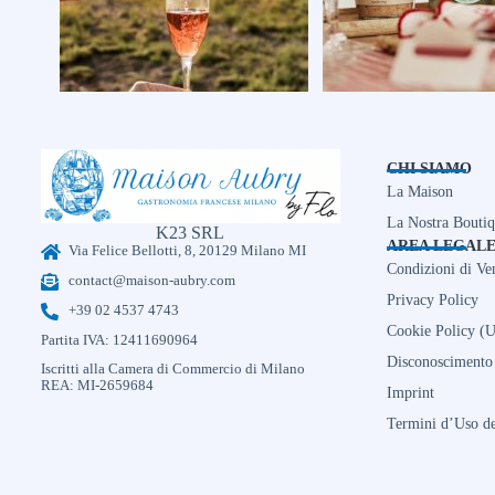
CHI SIAMO
La Maison
La Nostra Bouti
K23 SRL
AREA LEGAL
Via Felice Bellotti, 8, 20129 Milano MI
Condizioni di Ve
contact@maison-aubry.com
Privacy Policy
+39 02 4537 4743
Cookie Policy (
Partita IVA: 12411690964
Disconoscimento
Iscritti alla Camera di Commercio di Milano
REA: MI-2659684
Imprint
Termini d’Uso de