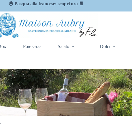
🐣 Pasqua alla francese: scopri ora 🍫
Box
Foie Gras
Salato
Dolci
Marchi
»
Miel 1991
1