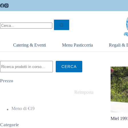
Catering & Eventi
Menu Pasticceria
Regali & 
CERCA
Prezzo
ezzo
Reimposta
Meno di €19
urchette Prix
Home
»
Miel 199
Categorie