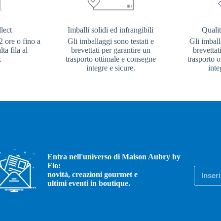
lect
Imballi solidi ed infrangibili
Qualit
2 ore o fino a
Gli imballaggi sono testati e
Gli imball
ta fila al
brevettati per garantire un
brevettat
.
trasporto ottimale e consegne
trasporto 
integre e sicure.
inte
Entra nell'universo di Maison Aubry by
Flo:
novità, creazioni gourmet e
ultimi eventi in boutique.