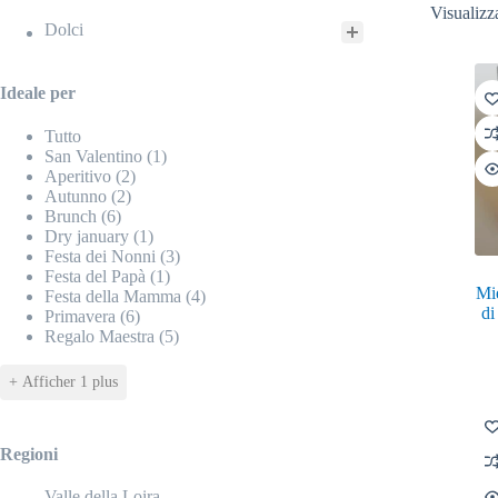
Visualizza
Dolci
tegorie
Ideale per
eale per
Tutto
San Valentino
(1)
Aperitivo
(2)
Autunno
(2)
Brunch
(6)
Dry january
(1)
Festa dei Nonni
(3)
Festa del Papà
(1)
Mie
Festa della Mamma
(4)
di
Primavera
(6)
Regalo Maestra
(5)
+ Afficher 1 plus
Regioni
Valle della Loira
gioni