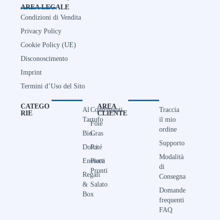
AREA LEGALE
Condizioni di Vendita
Privacy Policy
Cookie Policy (UE)
Disconoscimento
Imprint
Termini d’Uso del Sito
CATEGO
AREA
Al
Condimenti
Traccia
RIE
CLIENTE
Tartufo
il mio
Foie
ordine
Bio
Gras
Supporto
Dolci
Paté
Modalità
Enoteca
Piatti
di
Pronti
Regali
Consegna
&
Salato
Domande
Box
frequenti
FAQ