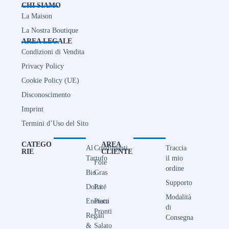
CHI SIAMO
La Maison
La Nostra Boutique
AREA LEGALE
Condizioni di Vendita
Privacy Policy
Cookie Policy (UE)
Disconoscimento
Imprint
Termini d’Uso del Sito
CATEGO
AREA
Al
Condimenti
Traccia
RIE
CLIENTE
Tartufo
il mio
Foie
ordine
Bio
Gras
Supporto
Dolci
Paté
Modalità
Enoteca
Piatti
di
Pronti
Regali
Consegna
&
Salato