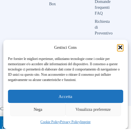
Domande
Box
frequenti
FAQ
Richiesta
di
Preventivo
Contattaci
Gestisci Consenso
Per fornire le migliori esperienze, utilizziamo tecnologie come i cookie per
memorizzare e/o accedere alle informazioni del dispositivo. Il consenso a queste
Unfortunately, the 7-day trial
tecnologie ci permetterà di elaborare dati come il comportamento di navigazione o
period has expired.
Check our
ID unici su questo sito. Non acconsentire o ritirare il consenso può influire
subscription plans! >>
negativamente su alcune caratteristiche e funzioni.
Accetta
Copyright © 2023-2026 Maison Aubry | All Rights Reserved |
Nega
Visualizza preferenze
Made by
BL DIGITAL
– Ospitato da
–
Ottimizzato con
Cookie Policy
Privacy Policy
Imprint
cATALOGO