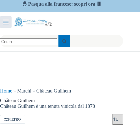
🐣 Pasqua alla francese: scopri ora 🍫
Home
»
Marchi
»
Château Guilhem
Château Guilhem
Château Guilhem è una tenuta vinicola dal 1878
FILTRO