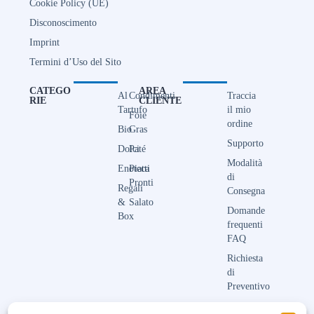
Cookie Policy (UE)
Disconoscimento
Imprint
Termini d’Uso del Sito
CATEGO
AREA
Al
Condimenti
Traccia
RIE
CLIENTE
Tartufo
il mio
Foie
ordine
Bio
Gras
Supporto
Dolci
Paté
Modalità
Enoteca
Piatti
di
Pronti
Regali
Consegna
&
Salato
Domande
Box
frequenti
FAQ
Richiesta
di
Preventivo
Contattaci