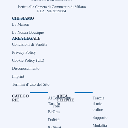
Iscritti alla Camera di Commercio di Milano
REA: MI-2659684
CHI SIAMO
La Maison
La Nostra Boutique
AREA LEGALE
Condizioni di Vendita
Privacy Policy
Cookie Policy (UE)
Disconoscimento
Imprint
Termini d’Uso del Sito
CATEGO
AREA
Al
Condimenti
Traccia
RIE
CLIENTE
Tartufo
il mio
Foie
ordine
Bio
Gras
Supporto
Dolci
Paté
Modalità
Enoteca
Piatti