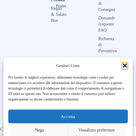
di
Pronti
Regali
Consegna
&
Salato
Domande
Box
frequenti
FAQ
Richiesta
di
Preventivo
Contattaci
Gestisci Consenso
Per fornire le migliori esperienze, utilizziamo tecnologie come i cookie per
memorizzare e/o accedere alle informazioni del dispositivo. Il consenso a queste
Unfortunately, the 7-day trial
tecnologie ci permetterà di elaborare dati come il comportamento di navigazione o
period has expired.
Check our
ID unici su questo sito. Non acconsentire o ritirare il consenso può influire
subscription plans! >>
negativamente su alcune caratteristiche e funzioni.
Accetta
Copyright © 2023-2026 Maison Aubry | All Rights Reserved |
Nega
Visualizza preferenze
Made by
BL DIGITAL
– Ospitato da
–