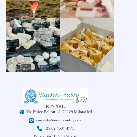
K23 SRL
Via Felice Bellotti, 8, 20129 Milano MI
contact@maison-aubry.com
+39 02 4537 4743
Partita IVA: 12411690964