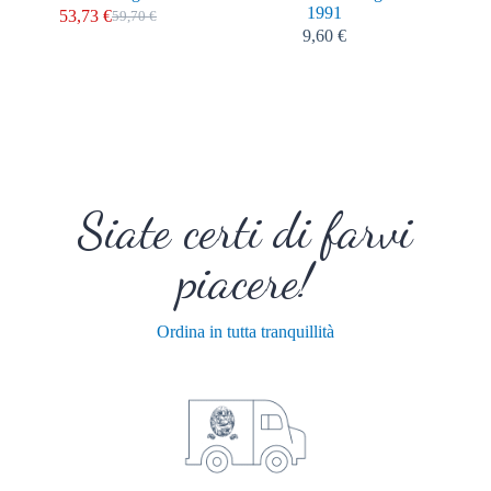
1991
gras 
53,73
€
59,70
€
9,60
€
Siate certi di farvi
piacere!
Ordina in tutta tranquillità