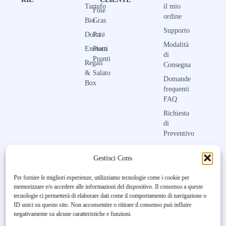
Tartufo
il mio
Foie
ordine
Bio
Gras
Supporto
Dolci
Paté
Modalità
Enoteca
Piatti
di
Pronti
Regali
Consegna
&
Salato
Domande
Box
frequenti
FAQ
Richiesta
di
Preventivo
Contattaci
Gestisci Consenso
Per fornire le migliori esperienze, utilizziamo tecnologie come i cookie per
memorizzare e/o accedere alle informazioni del dispositivo. Il consenso a queste
Unfortunately, the 7-day trial
tecnologie ci permetterà di elaborare dati come il comportamento di navigazione o
period has expired.
Check our
ID unici su questo sito. Non acconsentire o ritirare il consenso può influire
subscription plans! >>
negativamente su alcune caratteristiche e funzioni.