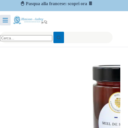
🐣 Pasqua alla francese: scopri ora 🍫