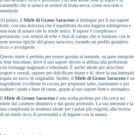
caramello che si unisce ai sentori di frutta secca, come nocciole e
mandorle.
Al palato, il
Miele di Grano Saraceno
si distingue per il suo sapore
forte, con una dolcezza che è equilibrata da una leggera astringenza e
una nota di amaro che lo rende unico. Il sapore è complesso e
persistente, con sentori di erbe e fiori di campo che si fondono con le
note terrose tipiche del grano saraceno, creando un profilo gustativo
ricco e avvolgente.
Questo miele è perfetto per essere gustato al naturale, su pane integrale
o fette biscottate, dove il suo sapore deciso si abbina alla perfezione
con formaggi stagionati o erborinati. È anche ideale per arricchire
yogurt e cereali, oppure per dolcificare tisane e tè, dove la sua intensità
regala un tocco di originalità. Inoltre, il
Miele di Grano Saraceno
è un
ingrediente eccellente in cucina per preparare salse, marinature o per
esaltare i piatti a base di carne, grazie al suo sapore forte e aromatico.
Il
Miele di Grano Saraceno
è una scelta perfetta per chi cerca un
miele dal carattere distintivo e dal gusto profondo. La sua intensità e la
sua complessità lo rendono ideale per i palati più esigenti, alla ricerca
di un miele ricco di personalità e di legame con la natura.