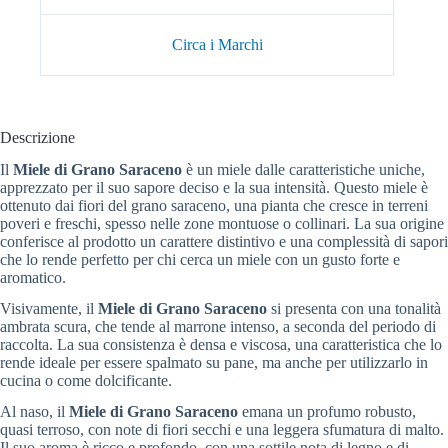
Circa i Marchi
Descrizione
Il
Miele di Grano Saraceno
è un miele dalle caratteristiche uniche,
apprezzato per il suo sapore deciso e la sua intensità. Questo miele è
ottenuto dai fiori del grano saraceno, una pianta che cresce in terreni
poveri e freschi, spesso nelle zone montuose o collinari. La sua origine
conferisce al prodotto un carattere distintivo e una complessità di sapori
che lo rende perfetto per chi cerca un miele con un gusto forte e
aromatico.
Visivamente, il
Miele di Grano Saraceno
si presenta con una tonalità
ambrata scura, che tende al marrone intenso, a seconda del periodo di
raccolta. La sua consistenza è densa e viscosa, una caratteristica che lo
rende ideale per essere spalmato su pane, ma anche per utilizzarlo in
cucina o come dolcificante.
Al naso, il
Miele di Grano Saraceno
emana un profumo robusto,
quasi terroso, con note di fiori secchi e una leggera sfumatura di malto.
Il suo aroma è ricco e profondo, con una sottile nota di legno e di