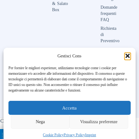
&
Salato
Domande
Box
frequenti
FAQ
Richiesta
di
Preventivo
Contattaci
Gestisci Consenso
Per fornire le migliori esperienze, utilizziamo tecnologie come i cookie per
memorizzare e/o accedere alle informazioni del dispositivo. Il consenso a queste
Unfortunately, the 7-day trial
tecnologie ci permetterà di elaborare dati come il comportamento di navigazione o
period has expired.
Check our
ID unici su questo sito. Non acconsentire o ritirare il consenso può influire
subscription plans! >>
negativamente su alcune caratteristiche e funzioni.
Accetta
Copyright © 2023-2026 Maison Aubry | All Rights Reserved |
Nega
Visualizza preferenze
Made by
BL DIGITAL
– Ospitato da
–
Ottimizzato con
Cookie Policy
Privacy Policy
Imprint