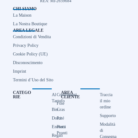
REA: MI-2659684
CHI SIAMO
La Maison
La Nostra Boutique
AREA LEGALE
Condizioni di Vendita
Privacy Policy
Cookie Policy (UE)
Disconoscimento
Imprint
Termini d’Uso del Sito
CATEGO
AREA
Al
Condimenti
Traccia
RIE
CLIENTE
Tartufo
il mio
Foie
ordine
Bio
Gras
Supporto
Dolci
Paté
Modalità
Enoteca
Piatti
di
Pronti
Regali
Consegna