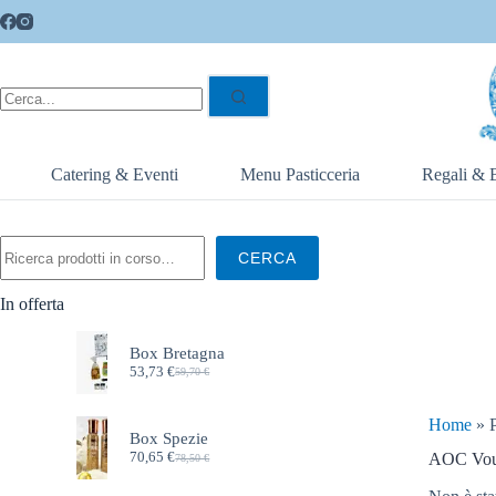
Catering & Eventi
Menu Pasticceria
Regali & 
CERCA
In offerta
Box Bretagna
53,73
€
59,70
€
Home
»
Box Spezie
70,65
€
AOC Vou
78,50
€