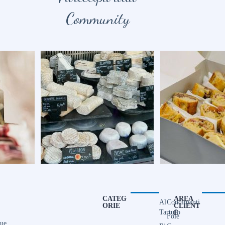
Community
CATEG
AREA
Al
Condimenti
ORIE
CLIENT
Tartufo
E
Foie
que