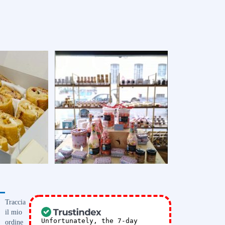
Traccia
il mio
Unfortunately, the 7-day
ordine