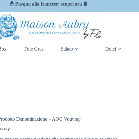
🐣 Pasqua alla francese: scopri ora 🍫
Box
Foie Gras
Salato
Dolci
Prodotto Denominazione
»
AOC Vouvray
vray