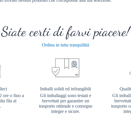
to trovato nessun prodotto che corrisponde alla tua selezione.
Siate certi di farvi piacere!
Ordina in tutta tranquillità
lect
Imballi solidi ed infrangibili
Qualit
2 ore o fino a
Gli imballaggi sono testati e
Gli imball
ta fila al
brevettati per garantire un
brevettat
.
trasporto ottimale e consegne
trasporto 
integre e sicure.
inte