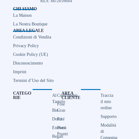
REA: MI-2659684
CHI SIAMO
La Maison
La Nostra Boutique
AREA LEGALE
Condizioni di Vendita
Privacy Policy
Cookie Policy (UE)
Disconoscimento
Imprint
Termini d’Uso del Sito
CATEGO
AREA
Al
Condimenti
Traccia
RIE
CLIENTE
Tartufo
il mio
Foie
ordine
Bio
Gras
Supporto
Dolci
Paté
Modalità
Enoteca
Piatti
di
Pronti
Regali
Consegna