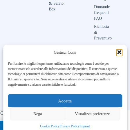
&
Salato
Domande
Box
frequenti
FAQ
Richiesta
di
Preventivo
Contattaci
Gestisci Consenso
Per fornire le migliori esperienze, utilizziamo tecnologie come i cookie per
memorizzare e/o accedere alle informazioni del dispositivo. Il consenso a queste
Unfortunately, the 7-day trial
tecnologie ci permetterà di elaborare dati come il comportamento di navigazione o
period has expired.
Check our
ID unici su questo sito. Non acconsentire o ritirare il consenso può influire
subscription plans! >>
negativamente su alcune caratteristiche e funzioni.
Accetta
Copyright © 2023-2026 Maison Aubry | All Rights Reserved |
Nega
Visualizza preferenze
Made by
BL DIGITAL
– Ospitato da
–
Ottimizzato con
Cookie Policy
Privacy Policy
Imprint