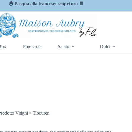
🐣 Pasqua alla francese: scopri ora 🍫
Box
Foie Gras
Salato
Dolci
Prodotto Vitigni
»
Tibouren