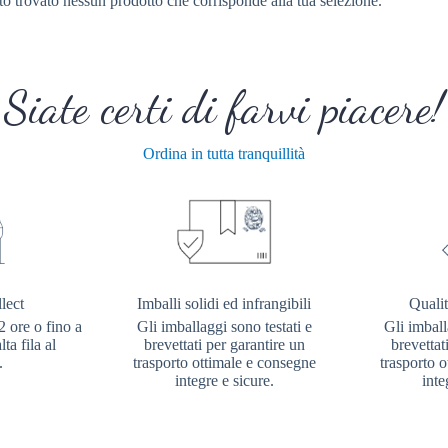
to trovato nessun prodotto che corrisponde alla tua selezione.
Siate certi di farvi piacere!
Ordina in tutta tranquillità
lect
Imballi solidi ed infrangibili
Qualit
2 ore o fino a
Gli imballaggi sono testati e
Gli imball
ta fila al
brevettati per garantire un
brevettat
.
trasporto ottimale e consegne
trasporto 
integre e sicure.
inte