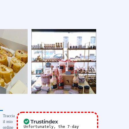
Traccia
il mio
Unfortunately, the 7-day
ordine