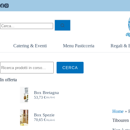
Catering & Eventi
Menu Pasticceria
Regali & 
CERCA
In offerta
Box Bretagna
53,73
€
59,70
€
Home
»
Box Spezie
70,65
€
Tibouren
78,50
€