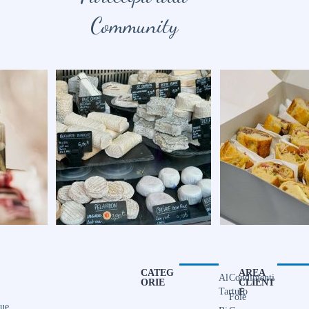
Community
CATEG
AREA
Al
Condimenti
ORIE
CLIENT
Tartufo
E
Foie
que