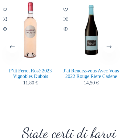
P’tit Ferret Rosé 2023
J’ai Rendez-vous Avec Vous
Mâcon
Vignobles Dubois
2022 Rouge Riere Cadene
11,80
€
14,50
€
Siate certi di farvi