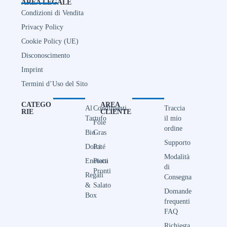
AREA LEGALE
Condizioni di Vendita
Privacy Policy
Cookie Policy (UE)
Disconoscimento
Imprint
Termini d’Uso del Sito
CATEGO
AREA
Al
Condimenti
Traccia
RIE
CLIENTE
Tartufo
il mio
Foie
ordine
Bio
Gras
Supporto
Dolci
Paté
Modalità
Enoteca
Piatti
di
Pronti
Regali
Consegna
&
Salato
Domande
Box
frequenti
FAQ
Richiesta