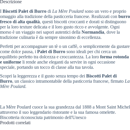
Descrizione
I
Biscotti Palet di Burro
di
La Mère Poulard
sono un vero e proprio
omaggio alla tradizione della pasticceria francese. Realizzati con
burro
fresco di alta qualità
, questi biscotti croccanti e dorati si distinguono
per la loro texture delicata e il loro gusto ricco e avvolgente. Ogni
morso è un viaggio nei sapori autentici della
Normandia
, dove la
tradizione culinaria è da sempre sinonimo di eccellenza.
Perfetti per accompagnare un tè o un caffè, o semplicemente da gustare
come dolce pausa, i
Palet di Burro
sono ideali per chi cerca un
equilibrio perfetto tra dolcezza e croccantezza. La loro
forma rotonda
e uniforme
li rende anche eleganti da servire in ogni occasione
speciale, portando un tocco di classe alla tua tavola.
Scopri la leggerezza e il gusto senza tempo dei
Biscotti Palet di
Burro
, un classico intramontabile della pasticceria francese, firmato
La
Mère Poulard.
La Mère Poulard cuoce la sua grandezza dal 1888 a Mont Saint Michel
attraverso il suo leggendario ristorante e la sua famosa omelette.
Biscotteria riconosciuta patrimonio dell'Unesco
Prodotti correlati