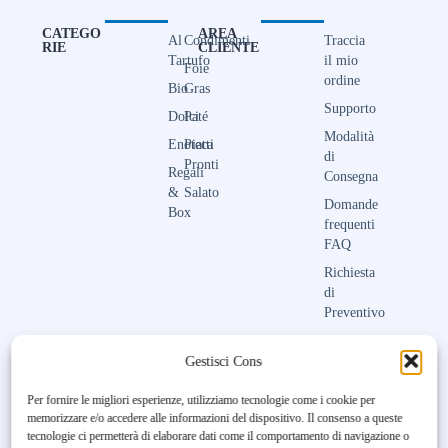
CATEGO
AREA
Al
Condimenti
Traccia
RIE
CLIENTE
Tartufo
il mio
Foie
ordine
Bio
Gras
Supporto
Dolci
Paté
Modalità
Enoteca
Piatti
di
Pronti
Regali
Consegna
&
Salato
Domande
Box
frequenti
FAQ
Richiesta
di
Preventivo
Contattaci
Gestisci Consenso
Per fornire le migliori esperienze, utilizziamo tecnologie come i cookie per
memorizzare e/o accedere alle informazioni del dispositivo. Il consenso a queste
Unfortunately, the 7-day trial
tecnologie ci permetterà di elaborare dati come il comportamento di navigazione o
period has expired.
Check our