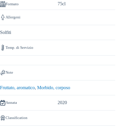
75cl
Formato
Allergeni
Solfiti
Temp. di Servizio
Note
Fruttato, aromatico
,
Morbido, corposo
2020
Annata
Classification