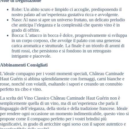
Note di Degustazione
Robe: Un abito scuro e limpido ci accoglie, predisponendo il
nostro palato ad un’esperienza gustativa ricca e avvolgente.
Naso: Al naso si apre un universo fruttato, un delicato preludio
che anticipa l’eleganza e la complessità che questo vino è in
grado di offrire.
Bocca: L’attacco in bocca è dolce, progressivamente si sviluppa
in un corpo corposo, che avvolge il palato con una generosa
carica aromatica e strutturale. La finale è un trionfo di aromi di
frutti rossi, che persistono e si fondono in un retrogusto
intrigante e piacevole.
Abbinamenti Consigliati
L’ideale compagno per i vostri momenti speciali, Château Caminade
Haut Guérin si abbina splendidamente con formaggi, carni bianche e
rosse, nonché con volatili, esaltando i sapori e creando un connubio
perfetto tra cibo e vino.
La scelta del Vino Classico Château Caminade Haut Guérin non è
semplicemente quella di un vino, ma di un’esperienza che parla il
linguaggio dell’eleganza, della storia e della tradizione francese. Ideale
per rendere ogni occasione un momento indimenticabile, questo vino si
propone come il compagno perfetto per i vostri brindisi più
significativi, in grado di arricchire ogni sorso con il sapore autentico e