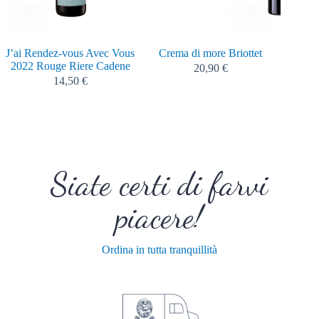
J’ai Rendez-vous Avec Vous
Crema di more Briottet
Crema 
2022 Rouge Riere Cadene
20,90
€
14,50
€
Siate certi di farvi
piacere!
Ordina in tutta tranquillità