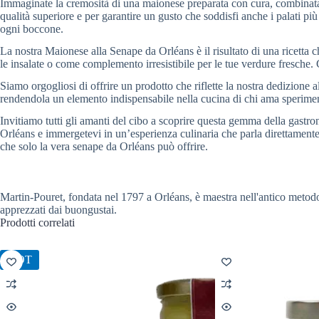
Immaginate la cremosità di una maionese preparata con cura, combinata c
qualità superiore e per garantire un gusto che soddisfi anche i palati pi
ogni boccone.
La nostra Maionese alla Senape da Orléans è il risultato di una ricetta c
le insalate o come complemento irresistibile per le tue verdure fresche. 
Siamo orgogliosi di offrire un prodotto che riflette la nostra dedizione a
rendendola un elemento indispensabile nella cucina di chi ama speriment
Invitiamo tutti gli amanti del cibo a scoprire questa gemma della gastr
Orléans e immergetevi in un’esperienza culinaria che parla direttamente 
che solo la vera senape da Orléans può offrire.
Martin-Pouret, fondata nel 1797 a Orléans, è maestra nell'antico metod
apprezzati dai buongustai.
Prodotti correlati
HOT