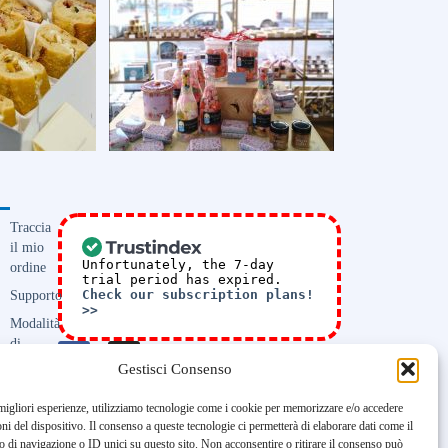
Traccia
il mio
Unfortunately, the 7-day
ordine
trial period has expired.
Supporto
Check our subscription plans!
>>
Modalità
di
Consegna
Gestisci Consenso
Domande
 migliori esperienze, utilizziamo tecnologie come i cookie per memorizzare e/o accedere
frequenti
oni del dispositivo. Il consenso a queste tecnologie ci permetterà di elaborare dati come il
FAQ
di navigazione o ID unici su questo sito. Non acconsentire o ritirare il consenso può