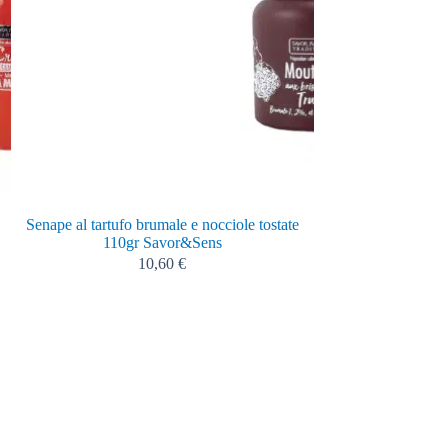
Senape al tartufo brumale e nocciole tostate
Tapenade ver
110gr Savor&Sens
10,60
€