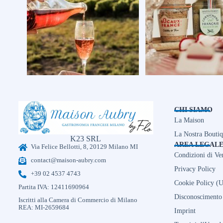
CHI SIAMO
La Maison
La Nostra Bouti
K23 SRL
AREA LEGAL
Via Felice Bellotti, 8, 20129 Milano MI
Condizioni di Ve
contact@maison-aubry.com
Privacy Policy
+39 02 4537 4743
Cookie Policy (
Partita IVA: 12411690964
Disconoscimento
Iscritti alla Camera di Commercio di Milano
REA: MI-2659684
Imprint