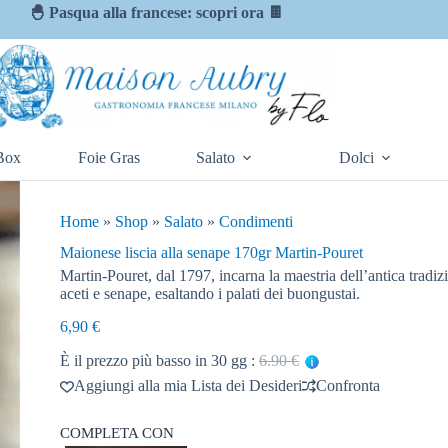
🐣 Pasqua alla francese: scopri ora 🍫
Box
Foie Gras
Salato
Dolci
Home
»
Shop
»
Salato
»
Condimenti
Maionese liscia alla senape 170gr Martin-Pouret
Martin-Pouret, dal 1797, incarna la maestria dell’antica tradiz
aceti e senape, esaltando i palati dei buongustai.
6,90
€
È il prezzo più basso in 30 gg :
6.90 €
Aggiungi alla mia Lista dei Desideri
Confronta
COMPLETA CON