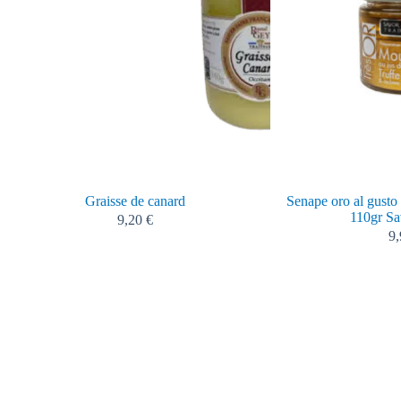
Graisse de canard
Senape oro al gusto
110gr S
9,20
€
9