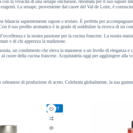
on la vivacità di una senape onctueuse, rinomata per il suo sapore inten
ù esigenti. La senape, proveniente dal cuore del Val de Loire, è conosciu
he bilancia sapientemente sapore e texture. È perfetta per accompagnare p
Con il suo profilo aromatico è in grado di soddisfare la ricerca di un co
ll’eccellenza e la nostra passione per la cucina francese. La nostra maion
are e di chi apprezza la tradizione.
onomia, un condimento che eleva la maionese a un livello di eleganza e 
al cuore della cucina francese. Acquistatela oggi per aggiungere alla vo
o orleanese di produzione di aceto. Celebrata globalmente, la sua gamm
HOT