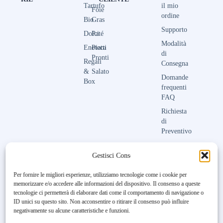
Tartufo
il mio
Foie
ordine
Bio
Gras
Supporto
Dolci
Paté
Modalità
Enoteca
Piatti
di
Pronti
Regali
Consegna
&
Salato
Domande
Box
frequenti
FAQ
Richiesta
di
Preventivo
Contattaci
Gestisci Consenso
Per fornire le migliori esperienze, utilizziamo tecnologie come i cookie per
memorizzare e/o accedere alle informazioni del dispositivo. Il consenso a queste
Unfortunately, the 7-day trial
tecnologie ci permetterà di elaborare dati come il comportamento di navigazione o
period has expired.
Check our
ID unici su questo sito. Non acconsentire o ritirare il consenso può influire
subscription plans! >>
negativamente su alcune caratteristiche e funzioni.