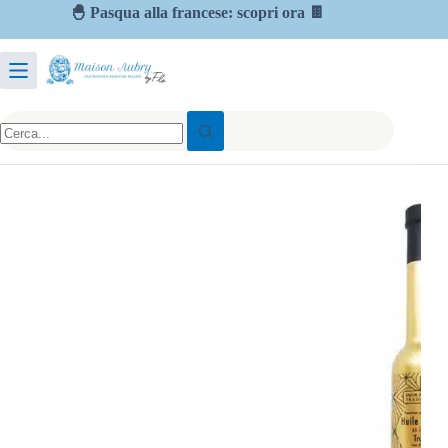
🐣 Pasqua alla francese: scopri ora 🍫