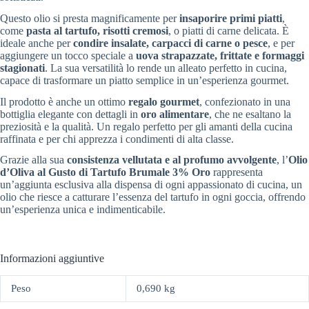
Questo olio si presta magnificamente per
insaporire primi piatti
,
come
pasta al tartufo, risotti cremosi
, o piatti di carne delicata. È
ideale anche per
condire insalate, carpacci di carne o pesce
, e per
aggiungere un tocco speciale a
uova strapazzate, frittate e formaggi
stagionati
. La sua versatilità lo rende un alleato perfetto in cucina,
capace di trasformare un piatto semplice in un’esperienza gourmet.
Il prodotto è anche un ottimo
regalo gourmet
, confezionato in una
bottiglia elegante con dettagli in
oro alimentare
, che ne esaltano la
preziosità e la qualità. Un regalo perfetto per gli amanti della cucina
raffinata e per chi apprezza i condimenti di alta classe.
Grazie alla sua
consistenza vellutata e al profumo avvolgente
, l’
Olio
d’Oliva al Gusto di Tartufo Brumale 3% Oro
rappresenta
un’aggiunta esclusiva alla dispensa di ogni appassionato di cucina, un
olio che riesce a catturare l’essenza del tartufo in ogni goccia, offrendo
un’esperienza unica e indimenticabile.
Informazioni aggiuntive
Peso
0,690 kg