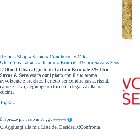
Home
»
Shop
»
Salato
»
Condimenti
»
Olio
Olio d’oliva al gusto di tartufo Brumale 3% oro Savor&Sens
L’
Olio d’Oliva al gusto di Tartufo Brumale 3% Oro
Savor & Sens
esalta ogni piatto con il suo aroma
avvolgente e pregiato. Perfetto per condire pasta, risotti,
carne e uova, aggiunge un tocco di eleganza alla tua
cucina.
16,90
€
È il prezzo più basso in 30 gg :
16.90 €
Aggiungi alla mia Lista dei Desideri
Confronta