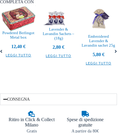
COMPLETA CON
Lavender &
Powdered Berlingot
Lavandin Sachets –
Embroidered
Metal box
(18g)
Lavender &
Burro 
Lavandin sachet 25g
12,40
€
2,80
€
5,80
€
LEGGI TUTTO
LEGGI TUTTO
LEG
LEGGI TUTTO
CONSEGNA
Ritiro in Click & Collect
Spese di spedizione
Milano
gratuite
Gratis
A partire da 80€