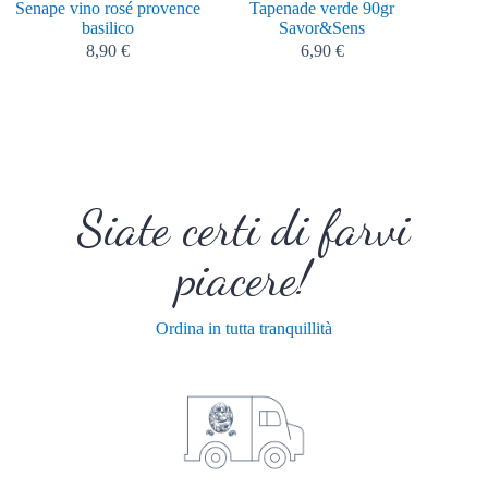
Senape vino rosé provence
Tapenade verde 90gr
Fleur 
basilico
Savor&Sens
d’Espel
8,90
€
6,90
€
Siate certi di farvi
piacere!
Ordina in tutta tranquillità