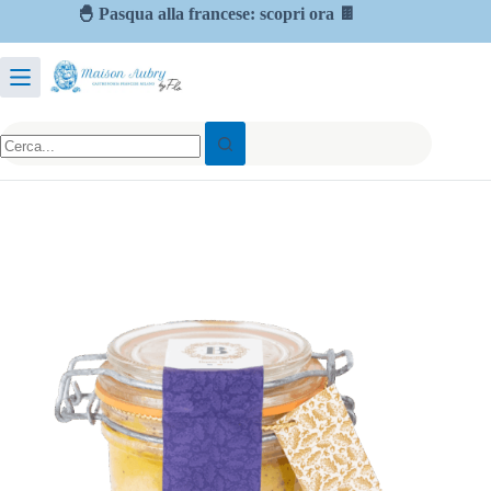
🐣 Pasqua alla francese: scopri ora 🍫