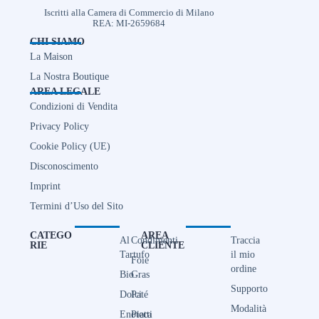
Iscritti alla Camera di Commercio di Milano
REA: MI-2659684
CHI SIAMO
La Maison
La Nostra Boutique
AREA LEGALE
Condizioni di Vendita
Privacy Policy
Cookie Policy (UE)
Disconoscimento
Imprint
Termini d’Uso del Sito
CATEGO
AREA
Al
Condimenti
Traccia
RIE
CLIENTE
Tartufo
il mio
Foie
ordine
Bio
Gras
Supporto
Dolci
Paté
Modalità
Enoteca
Piatti