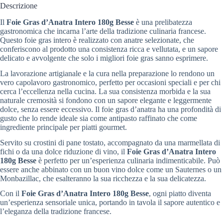
Descrizione
Il
Foie Gras d’Anatra Intero 180g Besse
è una prelibatezza
gastronomica che incarna l’arte della tradizione culinaria francese.
Questo foie gras intero è realizzato con anatre selezionate, che
conferiscono al prodotto una consistenza ricca e vellutata, e un sapore
delicato e avvolgente che solo i migliori foie gras sanno esprimere.
La lavorazione artigianale e la cura nella preparazione lo rendono un
vero capolavoro gastronomico, perfetto per occasioni speciali e per chi
cerca l’eccellenza nella cucina. La sua consistenza morbida e la sua
naturale cremosità si fondono con un sapore elegante e leggermente
dolce, senza essere eccessivo. Il foie gras d’anatra ha una profondità di
gusto che lo rende ideale sia come antipasto raffinato che come
ingrediente principale per piatti gourmet.
Servito su crostini di pane tostato, accompagnato da una marmellata di
fichi o da una dolce riduzione di vino, il
Foie Gras d’Anatra Intero
180g Besse
è perfetto per un’esperienza culinaria indimenticabile. Può
essere anche abbinato con un buon vino dolce come un Sauternes o un
Monbazillac, che esalteranno la sua ricchezza e la sua delicatezza.
Con il
Foie Gras d’Anatra Intero 180g Besse
, ogni piatto diventa
un’esperienza sensoriale unica, portando in tavola il sapore autentico e
l’eleganza della tradizione francese.