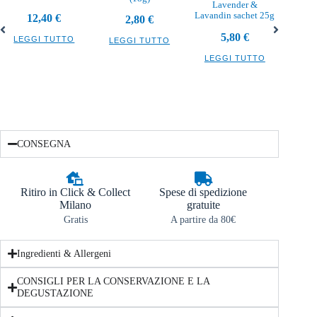
Lavender &
Burro 
Lavandin sachet 25g
12,40
€
2,80
€
5,80
€
LEGGI TUTTO
LEGGI TUTTO
LEG
LEGGI TUTTO
CONSEGNA
Ritiro in Click & Collect
Spese di spedizione
Milano
gratuite
Gratis
A partire da 80€
Ingredienti & Allergeni
CONSIGLI PER LA CONSERVAZIONE E LA
DEGUSTAZIONE