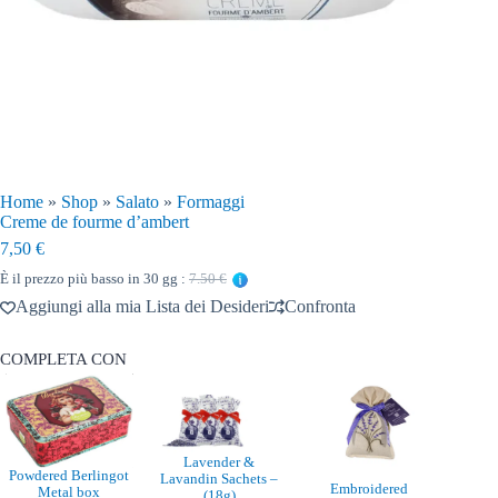
Home
»
Shop
»
Salato
»
Formaggi
Creme de fourme d’ambert
7,50
€
È il prezzo più basso in 30 gg :
7.50 €
Aggiungi alla mia Lista dei Desideri
Confronta
COMPLETA CON
Lavender &
Powdered Berlingot
Lavandin Sachets –
Embroidered
Metal box
(18g)