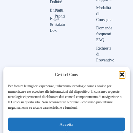
Dolci
Paté
Modalità
Enoteca
Piatti
di
Pronti
Regali
Consegna
&
Salato
Domande
Box
frequenti
FAQ
Richiesta
di
Preventivo
Contattaci
Gestisci Consenso
Per fornire le migliori esperienze, utilizziamo tecnologie come i cookie per
memorizzare e/o accedere alle informazioni del dispositivo. Il consenso a queste
Unfortunately, the 7-day trial
tecnologie ci permetterà di elaborare dati come il comportamento di navigazione o
period has expired.
Check our
ID unici su questo sito. Non acconsentire o ritirare il consenso può influire
subscription plans! >>
negativamente su alcune caratteristiche e funzioni.
Accetta