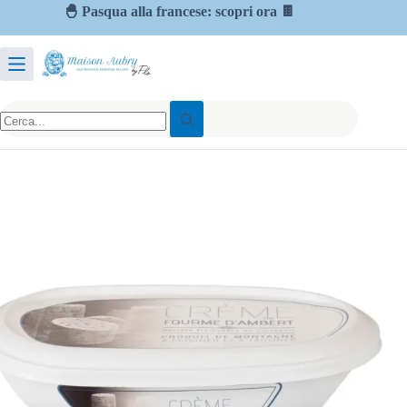
🐣 Pasqua alla francese: scopri ora 🍫