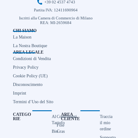
+39 02 4537 4743
Partita IVA: 12411690964
Iscritti alla Camera di Commercio di Milano
REA: MI-2659684
CHI SIAMO
La Maison
La Nostra Boutique
AREA LEGALE
Condizioni di Vendita
Privacy Policy
Cookie Policy (UE)
Disconoscimento
Imprint
Termini d’Uso del Sito
CATEGO
AREA
Al
Condimenti
Traccia
RIE
CLIENTE
Tartufo
il mio
Foie
ordine
Bio
Gras
Supporto