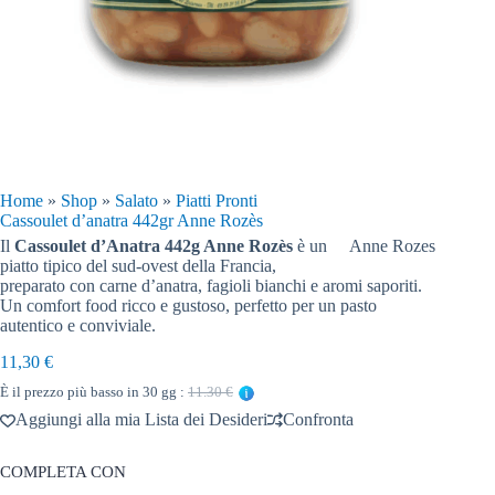
Home
»
Shop
»
Salato
»
Piatti Pronti
Cassoulet d’anatra 442gr Anne Rozès
Il
Cassoulet d’Anatra 442g Anne Rozès
è un
Anne Rozes
piatto tipico del sud-ovest della Francia,
preparato con carne d’anatra, fagioli bianchi e aromi saporiti.
Un comfort food ricco e gustoso, perfetto per un pasto
autentico e conviviale.
11,30
€
È il prezzo più basso in 30 gg :
11.30 €
Aggiungi alla mia Lista dei Desideri
Confronta
COMPLETA CON