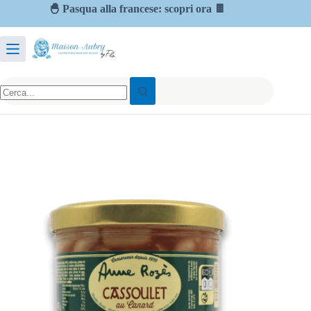
🐣 Pasqua alla francese: scopri ora 🍫