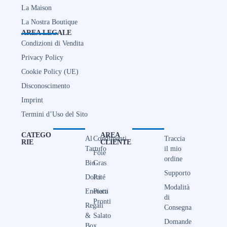
La Maison
La Nostra Boutique
AREA LEGALE
Condizioni di Vendita
Privacy Policy
Cookie Policy (UE)
Disconoscimento
Imprint
Termini d’Uso del Sito
CATEGO
AREA
Al
Condimenti
Traccia
RIE
CLIENTE
Tartufo
il mio
Foie
ordine
Bio
Gras
Supporto
Dolci
Paté
Modalità
Enoteca
Piatti
di
Pronti
Regali
Consegna
&
Salato
Domande
Box