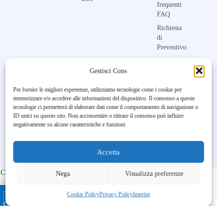
frequenti
FAQ
Richiesta
di
Preventivo
Contattaci
Gestisci Consenso
Per fornire le migliori esperienze, utilizziamo tecnologie come i cookie per
memorizzare e/o accedere alle informazioni del dispositivo. Il consenso a queste
Unfortunately, the 7-day trial
tecnologie ci permetterà di elaborare dati come il comportamento di navigazione o
period has expired.
Check our
ID unici su questo sito. Non acconsentire o ritirare il consenso può influire
subscription plans! >>
negativamente su alcune caratteristiche e funzioni.
Accetta
Copyright © 2023-2026 Maison Aubry | All Rights Reserved |
Nega
Visualizza preferenze
Made by
BL DIGITAL
– Ospitato da
–
Ottimizzato con
Cookie Policy
Privacy Policy
Imprint
cATALOGO