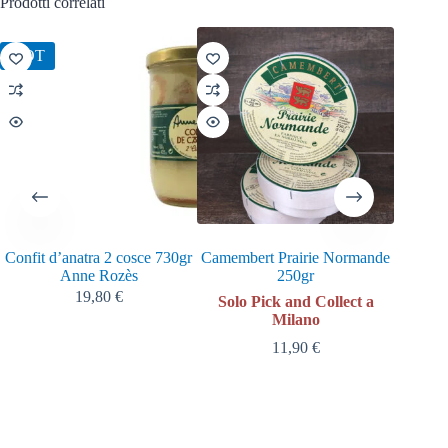
Prodotti correlati
HOT
HOT
Confit d’anatra 2 cosce 730gr
Camembert Prairie Normande
Dolcezz
Anne Rozès
250gr
lampo
19,80
€
Solo Pick and Collect a
Milano
11,90
€