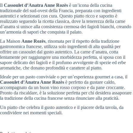
Il
Cassoulet d’Anatra Anne Rozès
è un’icona della cucina
tradizionale del sud-ovest della Francia, preparata con ingredienti
autentici e selezionati con cura. Questo piatto ricco e saporito è
realizzato seguendo la ricetta classica, dove la tenerezza della carne
d’anatra si unisce alla consistenza cremosa dei fagioli bianchi, creando
un’armonia di sapori che conquista il palato.
La Maison
Anne Rozès
, rinomata per il rispetto della tradizione
gastronomica francese, utilizza solo ingredienti di alta qualità per
offrire un cassoulet dal gusto autentico. La carne d’anatra, cotta
lentamente per raggiungere una morbidezza perfetta, si sposa con il
sapore delicato dei fagioli e il profumo avvolgente di spezie ed erbe
aromatiche, che donano profondità e carattere al piatto.
Ideale per un pasto conviviale o per un’esperienza gourmet a casa, il
Cassoulet d’Anatra Anne Rozès
è perfetto da gustare caldo,
accompagnato da un buon vino rosso corposo e da pane croccante.
Pronto da riscaldare, è la soluzione perfetta per chi desidera assaporare
la tradizione della cucina francese senza rinunciare alla praticità.
Un piatto che celebra il gusto autentico e il piacere della tavola, da
condividere nei momenti speciali.