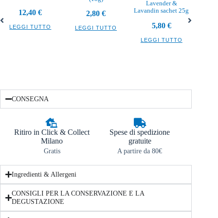
Lavender &
Burro 
Lavandin sachet 25g
12,40
€
2,80
€
5,80
€
LEGGI TUTTO
LEGGI TUTTO
LEG
LEGGI TUTTO
CONSEGNA
Ritiro in Click & Collect
Spese di spedizione
Milano
gratuite
Gratis
A partire da 80€
Ingredienti & Allergeni
CONSIGLI PER LA CONSERVAZIONE E LA
DEGUSTAZIONE