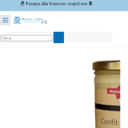
🐣 Pasqua alla francese: scopri ora 🍫