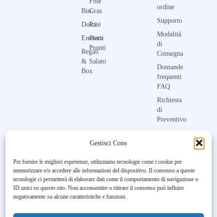
Foie
ordine
Bio
Gras
Supporto
Dolci
Paté
Modalità
Enoteca
Piatti
di
Pronti
Regali
Consegna
&
Salato
Domande
Box
frequenti
FAQ
Richiesta
di
Preventivo
Contattaci
Gestisci Consenso
Per fornire le migliori esperienze, utilizziamo tecnologie come i cookie per
memorizzare e/o accedere alle informazioni del dispositivo. Il consenso a queste
Unfortunately, the 7-day trial
tecnologie ci permetterà di elaborare dati come il comportamento di navigazione o
period has expired.
Check our
ID unici su questo sito. Non acconsentire o ritirare il consenso può influire
subscription plans! >>
negativamente su alcune caratteristiche e funzioni.