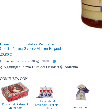
Home
»
Shop
»
Salato
»
Piatti Pronti
Confit d’anatra 2 cosce Maison Regaud
20,80
€
È il prezzo più basso in 30 gg :
20.80 €
Aggiungi alla mia Lista dei Desideri
Confronta
COMPLETA CON
Lavender &
Powdered Berlingot
Lavandin Sachets –
Embroidered
Metal box
(18g)