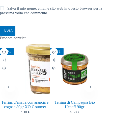
Salva il mio nome, email e sito web in questo browser per la
prossima volta che commento.
INVIA
Prodotti correlati
HOT
HOT
Terrina d’anatra con arancia e
Terrina di Campagna Bio
Saint 
cognac 80gr XO Gourmet
Henaff 90gr
7,30
€
4,50
€