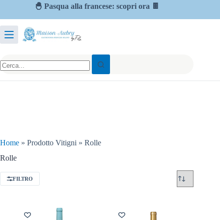
🐣 Pasqua alla francese: scopri ora 🍫
Home
»
Prodotto Vitigni
»
Rolle
Rolle
FILTRO