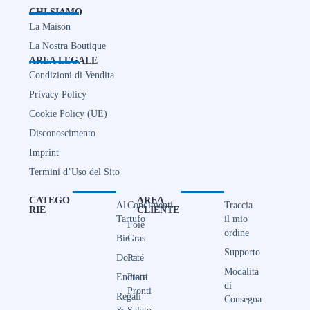
CHI SIAMO
La Maison
La Nostra Boutique
AREA LEGALE
Condizioni di Vendita
Privacy Policy
Cookie Policy (UE)
Disconoscimento
Imprint
Termini d’Uso del Sito
CATEGO
AREA
Al
Condimenti
Traccia
RIE
CLIENTE
Tartufo
il mio
Foie
ordine
Bio
Gras
Supporto
Dolci
Paté
Modalità
Enoteca
Piatti
di
Pronti
Regali
Consegna