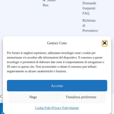
&
Salato
Domande
Box
frequenti
FAQ
Richiesta
di
Preventivo
Contattaci
Gestisci Consenso
Per fornire le migliori esperienze, utilizziamo tecnologie come i cookie per
memorizzare e/o accedere alle informazioni del dispositivo. Il consenso a queste
Unfortunately, the 7-day trial
tecnologie ci permetterà di elaborare dati come il comportamento di navigazione o
period has expired.
Check our
ID unici su questo sito. Non acconsentire o ritirare il consenso può influire
subscription plans! >>
negativamente su alcune caratteristiche e funzioni.
Accetta
Copyright © 2023-2026 Maison Aubry | All Rights Reserved |
Nega
Visualizza preferenze
Made by
BL DIGITAL
– Ospitato da
–
Ottimizzato con
Cookie Policy
Privacy Policy
Imprint
cATALOGO