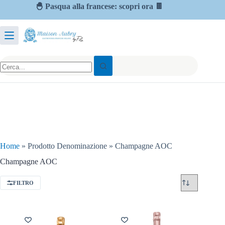
🐣 Pasqua alla francese: scopri ora 🍫
Home
»
Prodotto Denominazione
»
Champagne AOC
Champagne AOC
FILTRO