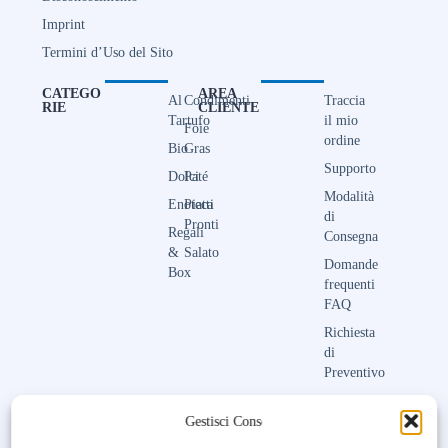
Imprint
Termini d’Uso del Sito
CATEGO
AREA
Al
Condimenti
Traccia
RIE
CLIENTE
Tartufo
il mio
Foie
ordine
Bio
Gras
Supporto
Dolci
Paté
Modalità
Enoteca
Piatti
di
Pronti
Regali
Consegna
&
Salato
Domande
Box
frequenti
FAQ
Richiesta
di
Preventivo
Contattaci
Gestisci Consenso