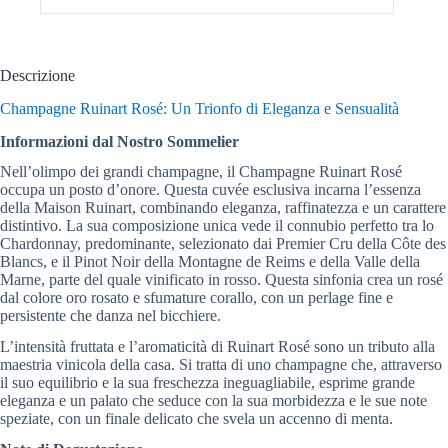
Descrizione
Champagne Ruinart Rosé: Un Trionfo di Eleganza e Sensualità
Informazioni dal Nostro Sommelier
Nell’olimpo dei grandi champagne, il Champagne Ruinart Rosé
occupa un posto d’onore. Questa cuvée esclusiva incarna l’essenza
della Maison Ruinart, combinando eleganza, raffinatezza e un carattere
distintivo. La sua composizione unica vede il connubio perfetto tra lo
Chardonnay, predominante, selezionato dai Premier Cru della Côte des
Blancs, e il Pinot Noir della Montagne de Reims e della Valle della
Marne, parte del quale vinificato in rosso. Questa sinfonia crea un rosé
dal colore oro rosato e sfumature corallo, con un perlage fine e
persistente che danza nel bicchiere.
L’intensità fruttata e l’aromaticità di Ruinart Rosé sono un tributo alla
maestria vinicola della casa. Si tratta di uno champagne che, attraverso
il suo equilibrio e la sua freschezza ineguagliabile, esprime grande
eleganza e un palato che seduce con la sua morbidezza e le sue note
speziate, con un finale delicato che svela un accenno di menta.