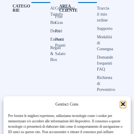
CATEGO
AREA
Al
Condimenti
Traccia
RIE
CLIENTE
Tartufo
il mio
Foie
ordine
Bio
Gras
Supporto
Dolci
Paté
Modalità
Enoteca
Piatti
di
Pronti
Regali
Consegna
&
Salato
Domande
Box
frequenti
FAQ
Richiesta
di
Preventivo
Contattaci
Gestisci Consenso
Per fornire le migliori esperienze, utilizziamo tecnologie come i cookie per
memorizzare e/o accedere alle informazioni del dispositivo. Il consenso a queste
Unfortunately, the 7-day trial
tecnologie ci permetterà di elaborare dati come il comportamento di navigazione o
period has expired.
Check our
ID unici su questo sito. Non acconsentire o ritirare il consenso può influire
subscription plans! >>