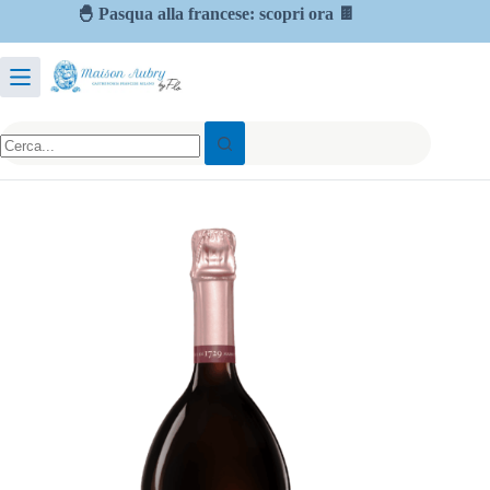
🐣 Pasqua alla francese: scopri ora 🍫