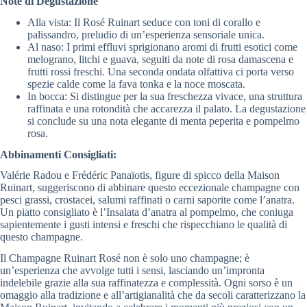
Note di Degustazione
Alla vista: Il Rosé Ruinart seduce con toni di corallo e
palissandro, preludio di un’esperienza sensoriale unica.
Al naso: I primi effluvi sprigionano aromi di frutti esotici come
melograno, litchi e guava, seguiti da note di rosa damascena e
frutti rossi freschi. Una seconda ondata olfattiva ci porta verso
spezie calde come la fava tonka e la noce moscata.
In bocca: Si distingue per la sua freschezza vivace, una struttura
raffinata e una rotondità che accarezza il palato. La degustazione
si conclude su una nota elegante di menta peperita e pompelmo
rosa.
Abbinamenti Consigliati:
Valérie Radou e Frédéric Panaïotis, figure di spicco della Maison
Ruinart, suggeriscono di abbinare questo eccezionale champagne con
pesci grassi, crostacei, salumi raffinati o carni saporite come l’anatra.
Un piatto consigliato è l’Insalata d’anatra al pompelmo, che coniuga
sapientemente i gusti intensi e freschi che rispecchiano le qualità di
questo champagne.
Il Champagne Ruinart Rosé non è solo uno champagne; è
un’esperienza che avvolge tutti i sensi, lasciando un’impronta
indelebile grazie alla sua raffinatezza e complessità. Ogni sorso è un
omaggio alla tradizione e all’artigianalità che da secoli caratterizzano la