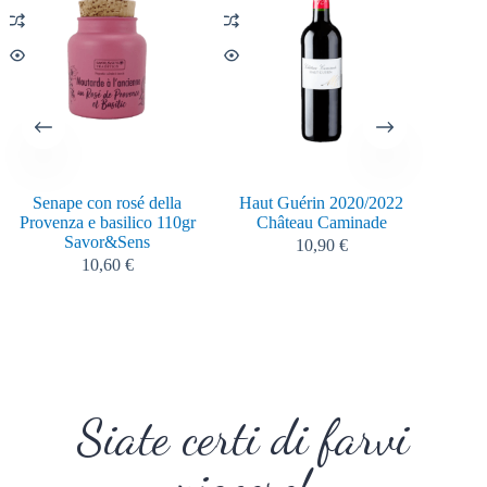
Senape con rosé della
Haut Guérin 2020/2022
Foie g
Provenza e basilico 110gr
Château Caminade
Savor&Sens
10,90
€
10,60
€
Siate certi di farvi
piacere!