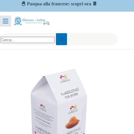
🐣 Pasqua alla francese: scopri ora 🍫