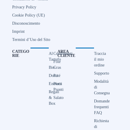
Privacy Policy
Cookie Policy (UE)
Disconoscimento
Imprint
Termini d’Uso del Sito
CATEGO
AREA
Al
Condimenti
Traccia
RIE
CLIENTE
Tartufo
il mio
Foie
ordine
Bio
Gras
Supporto
Dolci
Paté
Modalità
Enoteca
Piatti
di
Pronti
Regali
Consegna
&
Salato
Domande
Box
frequenti
FAQ
Richiesta
di