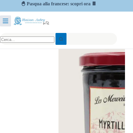
🐣 Pasqua alla francese: scopri ora 🍫