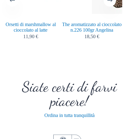
Orsetti di marshmallow al
The aromatizzato al cioccolato
Coulis
cioccolato al latte
n.226 100gr Angelina
salat
11,90
€
18,50
€
Siate certi di farvi
piacere!
Ordina in tutta tranquillità