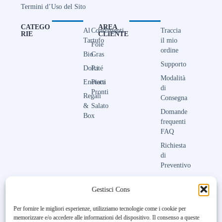
Termini d’Uso del Sito
CATEGO
AREA
Al
Condimenti
Traccia
RIE
CLIENTE
Tartufo
il mio
Foie
ordine
Bio
Gras
Supporto
Dolci
Paté
Modalità
Enoteca
Piatti
di
Pronti
Regali
Consegna
&
Salato
Domande
Box
frequenti
FAQ
Richiesta
di
Preventivo
Contattaci
Gestisci Consenso
Per fornire le migliori esperienze, utilizziamo tecnologie come i cookie per
memorizzare e/o accedere alle informazioni del dispositivo. Il consenso a queste
Unfortunately, the 7-day trial