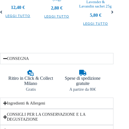
Lavender &
Burro 
Lavandin sachet 25g
12,40
€
2,80
€
5,80
€
LEGGI TUTTO
LEGGI TUTTO
LEG
LEGGI TUTTO
CONSEGNA
Ritiro in Click & Collect
Spese di spedizione
Milano
gratuite
Gratis
A partire da 80€
Ingredienti & Allergeni
CONSIGLI PER LA CONSERVAZIONE E LA
DEGUSTAZIONE