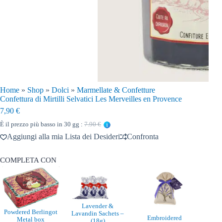
Home
»
Shop
»
Dolci
»
Marmellate & Confetture
Confettura di Mirtilli Selvatici Les Merveilles en Provence
7,90
€
È il prezzo più basso in 30 gg :
7.90 €
Aggiungi alla mia Lista dei Desideri
Confronta
COMPLETA CON
Lavender &
Powdered Berlingot
Lavandin Sachets –
Embroidered
Metal box
(18g)