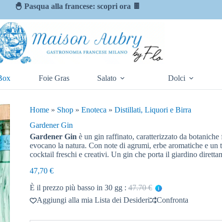
🐣 Pasqua alla francese: scopri ora 🍫
Box
Foie Gras
Salato
Dolci
Home
»
Shop
»
Enoteca
»
Distillati, Liquori e Birra
Gardener Gin
Gardener Gin
è un gin raffinato, caratterizzato da botaniche
evocano la natura. Con note di agrumi, erbe aromatiche e un to
cocktail freschi e creativi. Un gin che porta il giardino diretta
47,70
€
È il prezzo più basso in 30 gg :
47.70 €
Aggiungi alla mia Lista dei Desideri
Confronta