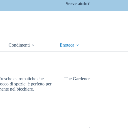
Serve aiuto?
Condimenti
Enoteca
 fresche e aromatiche che
The Gardener
cco di spezie, è perfetto per
mente nel bicchiere.