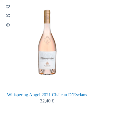
HOT
Whispering Angel 2021 Château D’Esclans
Sidro artigia
32,40
€