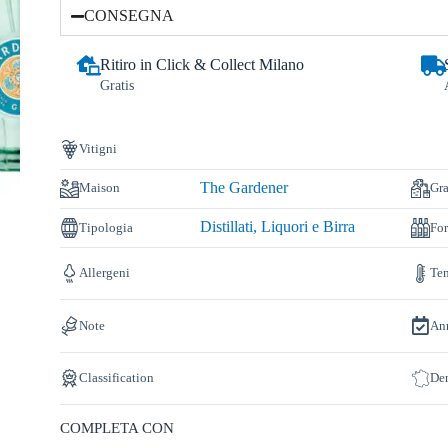
CONSEGNA
Ritiro in Click & Collect Milano
Gratis
Vitigni
The Gardener
Maison
Gr
Distillati, Liquori e Birra
Tipologia
Fo
Allergeni
Tem
Note
An
Classification
De
COMPLETA CON