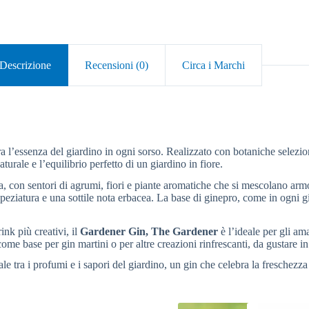
Descrizione
Recensioni (0)
Circa i Marchi
a l’essenza del giardino in ogni sorso. Realizzato con botaniche selezion
turale e l’equilibrio perfetto di un giardino in fiore.
, con sentori di agrumi, fiori e piante aromatiche che si mescolano armon
speziatura e una sottile nota erbacea. La base di ginepro, come in ogni gi
ink più creativi, il
Gardener Gin, The Gardener
è l’ideale per gli am
e come base per gin martini o per altre creazioni rinfrescanti, da gustar
le tra i profumi e i sapori del giardino, un gin che celebra la freschezza n