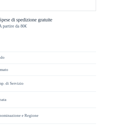
Spese di spedizione gratuite
A partire da 80€
ado
rmato
p. di Servizio
nata
nominazione e Regione