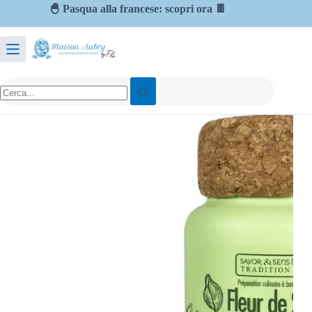
🐣 Pasqua alla francese: scopri ora 🍫