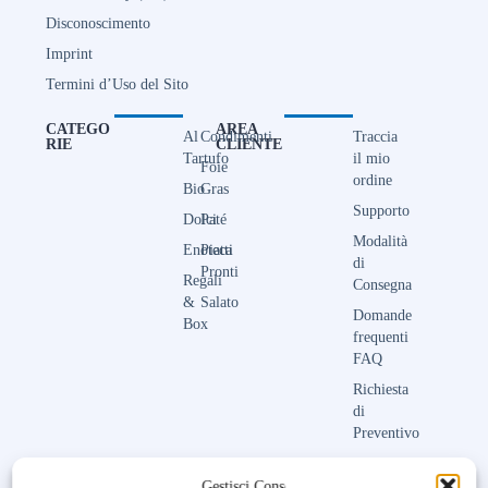
Disconoscimento
Imprint
Termini d’Uso del Sito
CATEGO
AREA
Al
Condimenti
Traccia
RIE
CLIENTE
Tartufo
il mio
Foie
ordine
Bio
Gras
Supporto
Dolci
Paté
Modalità
Enoteca
Piatti
di
Pronti
Regali
Consegna
&
Salato
Domande
Box
frequenti
FAQ
Richiesta
di
Preventivo
Contattaci
Gestisci Consenso