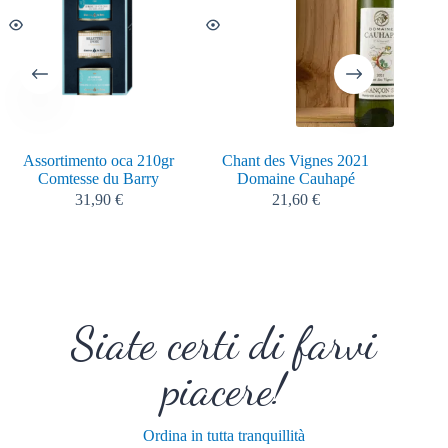
Assortimento oca 210gr
Chant des Vignes 2021
Miele d
Comtesse du Barry
Domaine Cauhapé
31,90
€
21,60
€
Siate certi di farvi
piacere!
Ordina in tutta tranquillità