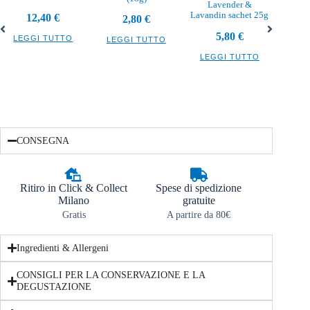
Lavender &
Burro 
Lavandin sachet 25g
12,40
€
2,80
€
5,80
€
LEGGI TUTTO
LEGGI TUTTO
LEG
LEGGI TUTTO
CONSEGNA
Ritiro in Click & Collect
Spese di spedizione
Milano
gratuite
Gratis
A partire da 80€
Ingredienti & Allergeni
CONSIGLI PER LA CONSERVAZIONE E LA
DEGUSTAZIONE