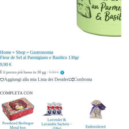
Home
»
Shop
»
Gastronomia
Fleur de Sel al Parmigiano e Basilico 130gr
9,90
€
È il prezzo più basso in 30 gg :
9.90 €
Aggiungi alla mia Lista dei Desideri
Confronta
COMPLETA CON
Lavender &
Powdered Berlingot
Lavandin Sachets –
Embroidered
Metal box
(18g)