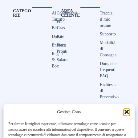
CATEGO
AREA
Al
Condimenti
Traccia
RIE
CLIENTE
Tartufo
il mio
Foie
ordine
Bio
Gras
Supporto
Dolci
Paté
Modalità
Enoteca
Piatti
di
Pronti
Regali
Consegna
&
Salato
Domande
Box
frequenti
FAQ
Richiesta
di
Preventivo
Contattaci
Gestisci Consenso
Per fornire le migliori esperienze, utilizziamo tecnologie come i cookie per
memorizzare e/o accedere alle informazioni del dispositivo. Il consenso a queste
Unfortunately, the 7-day trial
tecnologie ci permetterà di elaborare dati come il comportamento di navigazione o
period has expired.
Check our