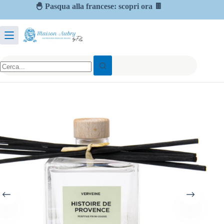
🐣 Pasqua alla francese: scopri ora 🍫