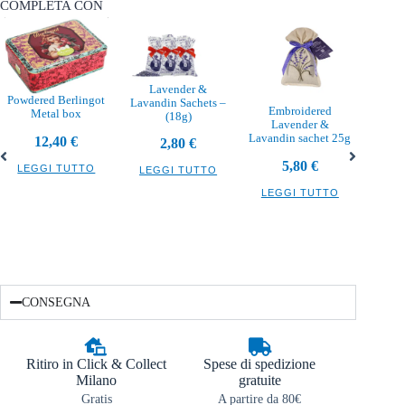
COMPLETA CON
Lavender &
Powdered Berlingot
Lavandin Sachets –
Embroidered
Metal box
(18g)
Lavender &
Burro 
Lavandin sachet 25g
12,40
€
2,80
€
5,80
€
LEGGI TUTTO
LEGGI TUTTO
LEG
LEGGI TUTTO
CONSEGNA
Ritiro in Click & Collect
Spese di spedizione
Milano
gratuite
Gratis
A partire da 80€