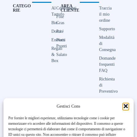
CATEGO
AREA
Al
Condimenti
Traccia
RIE
CLIENTE
Tartufo
il mio
Foie
ordine
Bio
Gras
Supporto
Dolci
Paté
Modalità
Enoteca
Piatti
di
Pronti
Regali
Consegna
&
Salato
Domande
Box
frequenti
FAQ
Richiesta
di
Preventivo
Contattaci
Gestisci Consenso
Per fornire le migliori esperienze, utilizziamo tecnologie come i cookie per
memorizzare e/o accedere alle informazioni del dispositivo. Il consenso a queste
Unfortunately, the 7-day trial
tecnologie ci permetterà di elaborare dati come il comportamento di navigazione o
period has expired.
Check our
ID unici su questo sito. Non acconsentire o ritirare il consenso può influire
subscription plans! >>