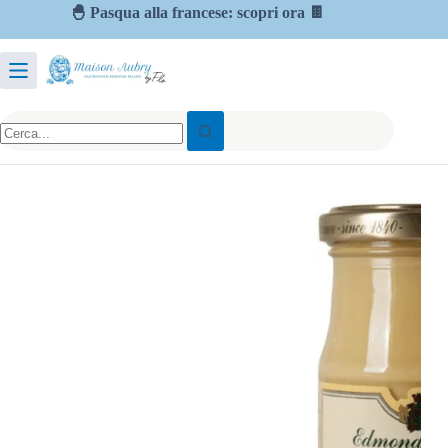
🐣 Pasqua alla francese: scopri ora 🍫