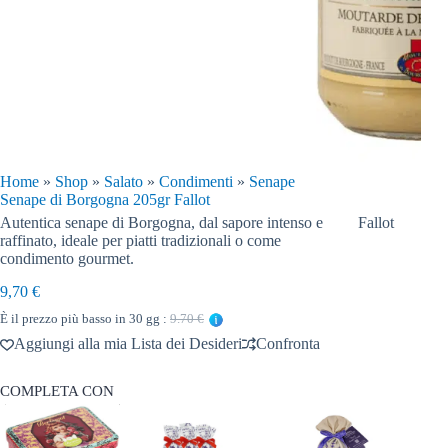
Home
»
Shop
»
Salato
»
Condimenti
»
Senape
Senape di Borgogna 205gr Fallot
Autentica senape di Borgogna, dal sapore intenso e
Fallot
raffinato, ideale per piatti tradizionali o come
condimento gourmet.
9,70
€
È il prezzo più basso in 30 gg :
9.70 €
Aggiungi alla mia Lista dei Desideri
Confronta
COMPLETA CON