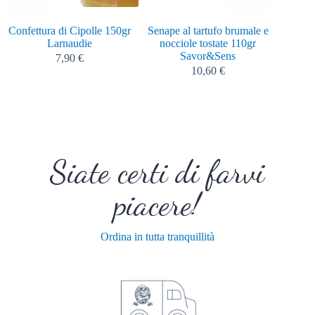
Confettura di Cipolle 150gr
Senape al tartufo brumale e
Salsa 
Larnaudie
nocciole tostate 110gr
Savor&Sens
7,90
€
10,60
€
Siate certi di farvi
piacere!
Ordina in tutta tranquillità