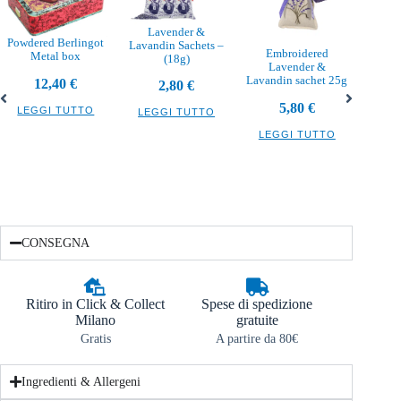
Lavender &
Powdered Berlingot
Lavandin Sachets –
Embroidered
Metal box
(18g)
Lavender &
Burro 
Lavandin sachet 25g
12,40
€
2,80
€
5,80
€
LEGGI TUTTO
LEGGI TUTTO
LEG
LEGGI TUTTO
CONSEGNA
Ritiro in Click & Collect
Spese di spedizione
Milano
gratuite
Gratis
A partire da 80€
Ingredienti & Allergeni