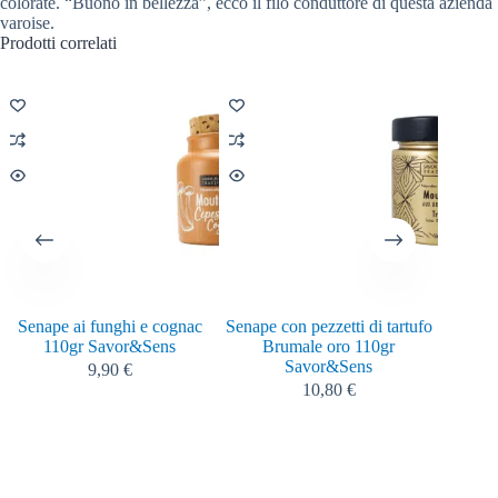
colorate. “Buono in bellezza”, ecco il filo conduttore di questa azienda
varoise.
Prodotti correlati
Senape ai funghi e cognac
Senape con pezzetti di tartufo
Olio 
110gr Savor&Sens
Brumale oro 110gr
Savor&Sens
9,90
€
10,80
€