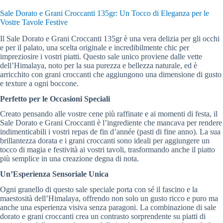
Sale Dorato e Grani Croccanti 135gr: Un Tocco di Eleganza per le
Vostre Tavole Festive
Il Sale Dorato e Grani Croccanti 135gr è una vera delizia per gli occhi
e per il palato, una scelta originale e incredibilmente chic per
impreziosire i vostri piatti. Questo sale unico proviene dalle vette
dell’Himalaya, noto per la sua purezza e bellezza naturale, ed è
arricchito con grani croccanti che aggiungono una dimensione di gusto
e texture a ogni boccone.
Perfetto per le Occasioni Speciali
Creato pensando alle vostre cene più raffinate e ai momenti di festa, il
Sale Dorato e Grani Croccanti è l’ingrediente che mancava per rendere
indimenticabili i vostri repas de fin d’année (pasti di fine anno). La sua
brillantezza dorata e i grani croccanti sono ideali per aggiungere un
tocco di magia e festività ai vostri tavoli, trasformando anche il piatto
più semplice in una creazione degna di nota.
Un’Esperienza Sensoriale Unica
Ogni granello di questo sale speciale porta con sé il fascino e la
maestosità dell’Himalaya, offrendo non solo un gusto ricco e puro ma
anche una esperienza visiva senza paragoni. La combinazione di sale
dorato e grani croccanti crea un contrasto sorprendente su piatti di