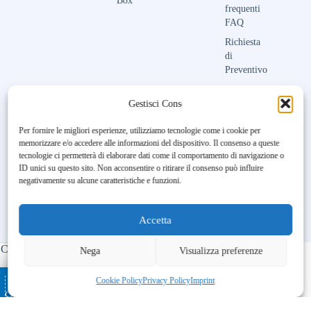
Box
frequenti
FAQ
Richiesta
di
Preventivo
Contattaci
Gestisci Consenso
Per fornire le migliori esperienze, utilizziamo tecnologie come i cookie per
memorizzare e/o accedere alle informazioni del dispositivo. Il consenso a queste
Unfortunately, the 7-day trial
tecnologie ci permetterà di elaborare dati come il comportamento di navigazione o
period has expired.
Check our
ID unici su questo sito. Non acconsentire o ritirare il consenso può influire
subscription plans! >>
negativamente su alcune caratteristiche e funzioni.
Accetta
Copyright © 2023-2026 Maison Aubry | All Rights Reserved |
Nega
Visualizza preferenze
Made by
BL DIGITAL
– Ospitato da
–
Ottimizzato con
Cookie Policy
Privacy Policy
Imprint
cATALOGO