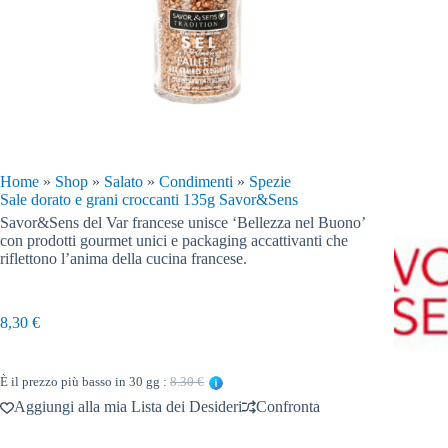
Home
»
Shop
»
Salato
»
Condimenti
»
Spezie
Sale dorato e grani croccanti 135g Savor&Sens
Savor&Sens del Var francese unisce ‘Bellezza nel Buono’
con prodotti gourmet unici e packaging accattivanti che
riflettono l’anima della cucina francese.
8,30
€
È il prezzo più basso in 30 gg :
8.30 €
Aggiungi alla mia Lista dei Desideri
Confronta