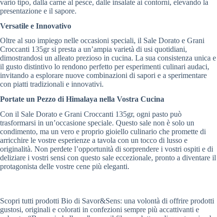
vario tipo, dalla carne al pesce, dalle insalate ai contorni, elevando la
presentazione e il sapore.
Versatile e Innovativo
Oltre al suo impiego nelle occasioni speciali, il Sale Dorato e Grani
Croccanti 135gr si presta a un’ampia varietà di usi quotidiani,
dimostrandosi un alleato prezioso in cucina. La sua consistenza unica e
il gusto distintivo lo rendono perfetto per esperimenti culinari audaci,
invitando a esplorare nuove combinazioni di sapori e a sperimentare
con piatti tradizionali e innovativi.
Portate un Pezzo di Himalaya nella Vostra Cucina
Con il Sale Dorato e Grani Croccanti 135gr, ogni pasto può
trasformarsi in un’occasione speciale. Questo sale non è solo un
condimento, ma un vero e proprio gioiello culinario che promette di
arricchire le vostre esperienze a tavola con un tocco di lusso e
originalità. Non perdete l’opportunità di sorprendere i vostri ospiti e di
deliziare i vostri sensi con questo sale eccezionale, pronto a diventare il
protagonista delle vostre cene più eleganti.
Scopri tutti prodotti Bio di Savor&Sens: una volontà di offrire prodotti
gustosi, originali e colorati in confezioni sempre più accattivanti e