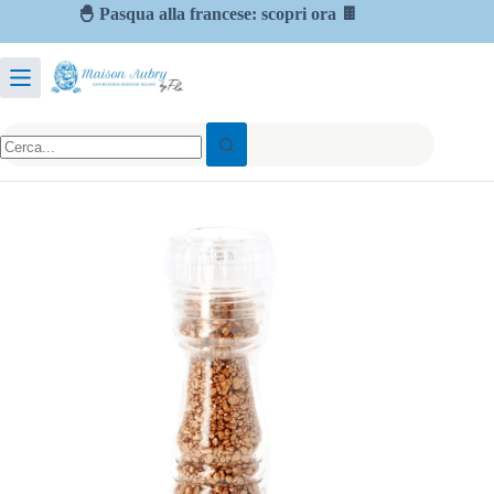
🐣 Pasqua alla francese: scopri ora 🍫