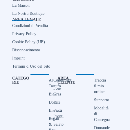
La Maison
La Nostra Boutique
AREA LEGALE
Condizioni di Vendita
Privacy Policy
Cookie Policy (UE)
Disconoscimento
Imprint
Termini d’Uso del Sito
CATEGO
AREA
Al
Condimenti
Traccia
RIE
CLIENTE
Tartufo
il mio
Foie
ordine
Bio
Gras
Supporto
Dolci
Paté
Modalità
Enoteca
Piatti
di
Pronti
Regali
Consegna
&
Salato
Domande