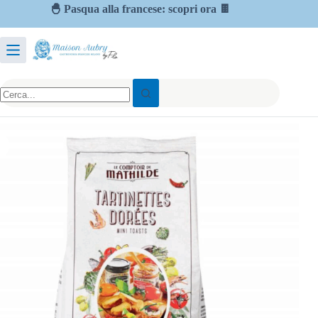
🐣 Pasqua alla francese: scopri ora 🍫