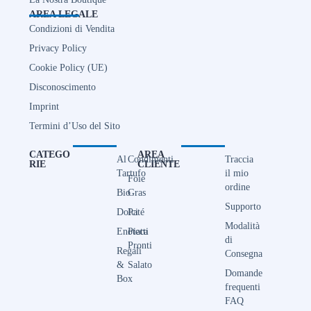
AREA LEGALE
Condizioni di Vendita
Privacy Policy
Cookie Policy (UE)
Disconoscimento
Imprint
Termini d’Uso del Sito
CATEGO
AREA
Al
Condimenti
Traccia
RIE
CLIENTE
Tartufo
il mio
Foie
ordine
Bio
Gras
Supporto
Dolci
Paté
Modalità
Enoteca
Piatti
di
Pronti
Regali
Consegna
&
Salato
Domande
Box
frequenti
FAQ