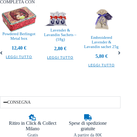
COMPLETA CON
Lavender &
Powdered Berlingot
Lavandin Sachets –
Embroidered
Metal box
(18g)
Lavender &
Burro 
Lavandin sachet 25g
12,40
€
2,80
€
5,80
€
LEGGI TUTTO
LEGGI TUTTO
LEG
LEGGI TUTTO
CONSEGNA
Ritiro in Click & Collect
Spese di spedizione
Milano
gratuite
Gratis
A partire da 80€