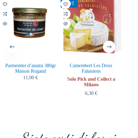
HOT
HOT
Parmentier d’anatra 380gr
Camembert Les Deux
Terri
Maison Regaud
Falaisiens
11,90
€
Solo Pick and Collect a
Milano
6,30
€
Siate certi di farvi