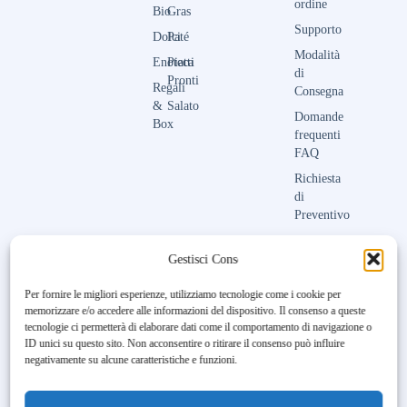
ordine
Bio
Gras
Supporto
Dolci
Paté
Modalità
Enoteca
Piatti
di
Pronti
Regali
Consegna
&
Salato
Domande
Box
frequenti
FAQ
Richiesta
di
Preventivo
Contattaci
Gestisci Consenso
Per fornire le migliori esperienze, utilizziamo tecnologie come i cookie per
memorizzare e/o accedere alle informazioni del dispositivo. Il consenso a queste
Unfortunately, the 7-day trial
tecnologie ci permetterà di elaborare dati come il comportamento di navigazione o
period has expired.
Check our
ID unici su questo sito. Non acconsentire o ritirare il consenso può influire
subscription plans! >>
negativamente su alcune caratteristiche e funzioni.