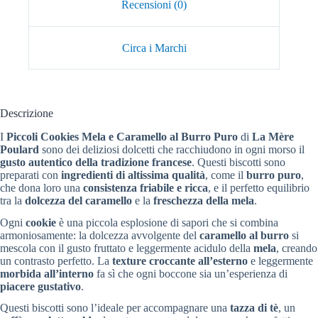
Recensioni (0)
Circa i Marchi
Descrizione
I
Piccoli Cookies Mela e Caramello al Burro Puro
di
La Mère
Poulard
sono dei deliziosi dolcetti che racchiudono in ogni morso il
gusto autentico della tradizione francese
. Questi biscotti sono
preparati con
ingredienti di altissima qualità
, come il
burro puro
,
che dona loro una
consistenza friabile e ricca
, e il perfetto equilibrio
tra la
dolcezza del caramello
e la
freschezza della mela
.
Ogni
cookie
è una piccola esplosione di sapori che si combina
armoniosamente: la dolcezza avvolgente del
caramello al burro
si
mescola con il gusto fruttato e leggermente acidulo della
mela
, creando
un contrasto perfetto. La
texture croccante all’esterno
e leggermente
morbida all’interno
fa sì che ogni boccone sia un’esperienza di
piacere gustativo
.
Questi biscotti sono l’ideale per accompagnare una
tazza di tè
, un