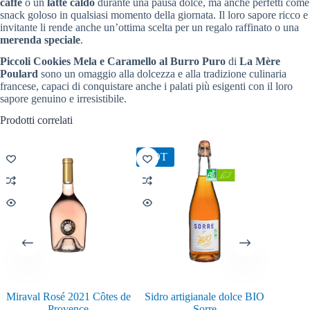
caffè
o un
latte caldo
durante una pausa dolce, ma anche perfetti come
snack goloso in qualsiasi momento della giornata. Il loro sapore ricco e
invitante li rende anche un’ottima scelta per un regalo raffinato o una
merenda speciale
.
Piccoli Cookies Mela e Caramello al Burro Puro
di
La Mère
Poulard
sono un omaggio alla dolcezza e alla tradizione culinaria
francese, capaci di conquistare anche i palati più esigenti con il loro
sapore genuino e irresistibile.
Prodotti correlati
HOT
Miraval Rosé 2021 Côtes de
Sidro artigianale dolce BIO
Pepe 
Provence
Sorre