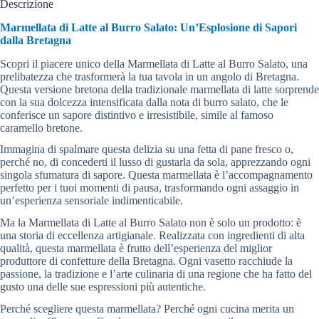
Descrizione
Marmellata di Latte al Burro Salato: Un’Esplosione di Sapori
dalla Bretagna
Scopri il piacere unico della Marmellata di Latte al Burro Salato, una
prelibatezza che trasformerà la tua tavola in un angolo di Bretagna.
Questa versione bretona della tradizionale marmellata di latte sorprende
con la sua dolcezza intensificata dalla nota di burro salato, che le
conferisce un sapore distintivo e irresistibile, simile al famoso
caramello bretone.
Immagina di spalmare questa delizia su una fetta di pane fresco o,
perché no, di concederti il lusso di gustarla da sola, apprezzando ogni
singola sfumatura di sapore. Questa marmellata è l’accompagnamento
perfetto per i tuoi momenti di pausa, trasformando ogni assaggio in
un’esperienza sensoriale indimenticabile.
Ma la Marmellata di Latte al Burro Salato non è solo un prodotto: è
una storia di eccellenza artigianale. Realizzata con ingredienti di alta
qualità, questa marmellata è frutto dell’esperienza del miglior
produttore di confetture della Bretagna. Ogni vasetto racchiude la
passione, la tradizione e l’arte culinaria di una regione che ha fatto del
gusto una delle sue espressioni più autentiche.
Perché scegliere questa marmellata? Perché ogni cucina merita un