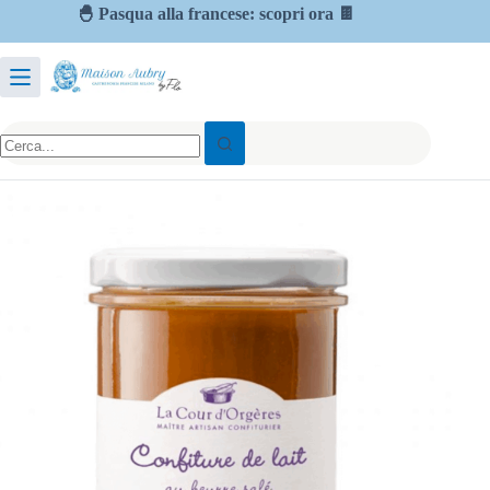
🐣 Pasqua alla francese: scopri ora 🍫