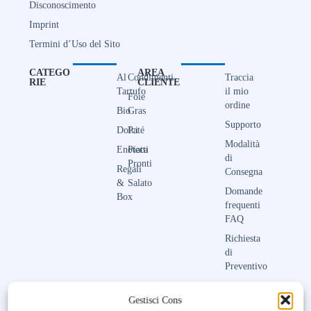
Disconoscimento
Imprint
Termini d’Uso del Sito
CATEGO
AREA
Al
Condimenti
Traccia
RIE
CLIENTE
Tartufo
il mio
Foie
ordine
Bio
Gras
Supporto
Dolci
Paté
Modalità
Enoteca
Piatti
di
Pronti
Regali
Consegna
&
Salato
Domande
Box
frequenti
FAQ
Richiesta
di
Preventivo
Contattaci
Gestisci Consenso