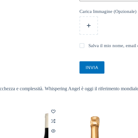
Carica Immagine (Opzionale)
Salva il mio nome, email 
INVIA
icchezza e complessità. Whispering Angel è oggi il riferimento mondiale