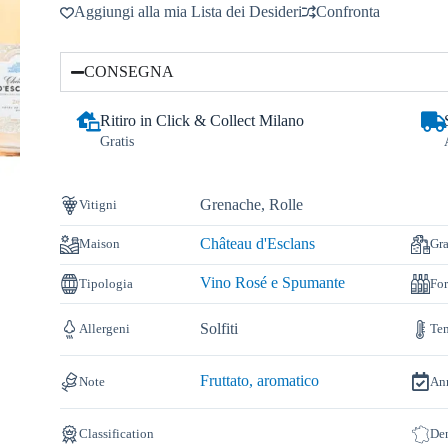
Aggiungi alla mia Lista dei Desideri
Confronta
CONSEGNA
Ritiro in Click & Collect Milano
Gratis
Grenache, Rolle
Vitigni
Château d'Esclans
Maison
Gr
Vino Rosé e Spumante
Tipologia
Fo
Solfiti
Allergeni
Tem
Fruttato, aromatico
Note
An
Classification
De