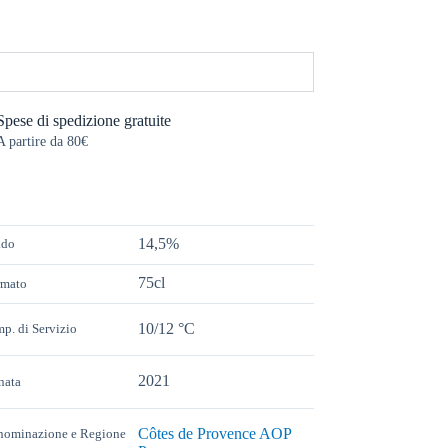
Spese di spedizione gratuite
A partire da 80€
14,5%
ado
75cl
rmato
10/12 °C
p. di Servizio
2021
nata
Côtes de Provence AOP
nominazione e Regione