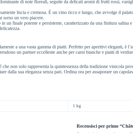
minante di note floreali, seguite da delicati aromi di frutti rossi, van
osamente liscia e cremosa. È un vino ricco e lungo, che avvolge il palat
i sorso un vero piacere.
n un finale potente e persistente, caratterizzato da una finitura salina e
elicatezza.
mente a una vasta gamma di piatti. Perfetto per aperitivi eleganti, è l’
o rendono un partner eccellente anche per carni bianche e piatti di verdu
é che non solo rappresenta la quintessenza della tradizione vinicola pr
istare dalla sua eleganza senza pari. Ordina ora per assaporare un capol
1 kg
Recensisci per primo “Chât