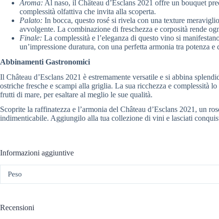
Aroma:
Al naso, il Château d’Esclans 2021 offre un bouquet predo
complessità olfattiva che invita alla scoperta.
Palato:
In bocca, questo rosé si rivela con una texture meravigli
avvolgente. La combinazione di freschezza e corposità rende ogn
Finale:
La complessità e l’eleganza di questo vino si manifestano i
un’impressione duratura, con una perfetta armonia tra potenza e d
Abbinamenti Gastronomici
Il Château d’Esclans 2021 è estremamente versatile e si abbina splendida
ostriche fresche e scampi alla griglia. La sua ricchezza e complessità l
frutti di mare, per esaltare al meglio le sue qualità.
Scoprite la raffinatezza e l’armonia del Château d’Esclans 2021, un ros
indimenticabile. Aggiungilo alla tua collezione di vini e lasciati conqu
Informazioni aggiuntive
Peso
Recensioni