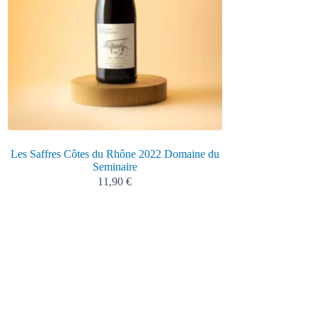
Les Saffres Côtes du Rhône 2022 Domaine du
Lalande de Pome
Seminaire
An
11,90
€