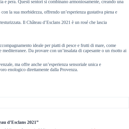
iglia e pera. Questi sentori si combinano armoniosamente, creando una
o con la sua morbidezza, offrendo un’esperienza gustativa piena e
 testurizzata. Il Château d’Esclans 2021 è un rosé che lascia
accompagnamento ideale per piatti di pesce e frutti di mare, come
re mediterranee. Da provare con un’insalata di capesante o un risotto ai
ovenzale, ma offre anche un’esperienza sensoriale unica e
avoro enologico direttamente dalla Provenza.
eau d’Esclans 2021”