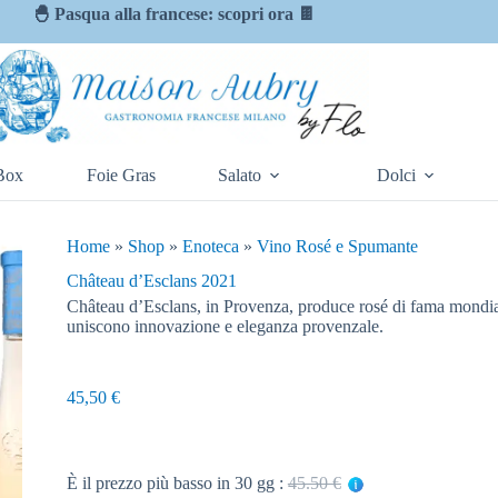
🐣 Pasqua alla francese: scopri ora 🍫
Box
Foie Gras
Salato
Dolci
Home
»
Shop
»
Enoteca
»
Vino Rosé e Spumante
Château d’Esclans 2021
Château d’Esclans, in Provenza, produce rosé di fama mondia
uniscono innovazione e eleganza provenzale.
45,50
€
È il prezzo più basso in 30 gg :
45.50 €