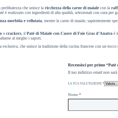
 prelibatezza che unisce la
ricchezza della carne di maiale
con la
raf
 è realizzato con ingredienti di alta qualità, selezionati con cura per gar
enza morbida e vellutata
, mentre la carne di maiale, sapientemente spezi
co
o
crackers
, il
Paté di Maiale con Cuore di Foie Gras d’Anatra
è i
altarne al meglio i sapori.
 esclusiva, che unisce la tradizione della cucina francese con un tocco d
Recensisci per primo “Paté 
Il tuo indirizzo email non sarà
LA TUA VALUTAZIONE
*
Nome
*