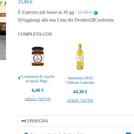
15,90
€
È il prezzo più basso in 30 gg :
15.90 €
Aggiungi alla mia Lista dei Desideri
Confronta
COMPLETA CON
Confettura di cipolle
Sauternes 2016
al miele 90gr...
Château Lamothe
6,40
€
44,30
€
LEGGI TUTTO
LEGGI TUTTO
CONSEGNA