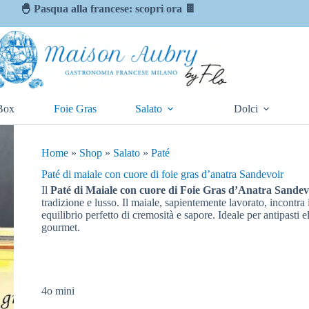
🐣 Pasqua alla francese: scopri ora 🍫
Box
Foie Gras
Salato
Dolci
Home
»
Shop
»
Salato
»
Paté
Paté di maiale con cuore di foie gras d’anatra Sandevoir
Il
Paté di Maiale con cuore di Foie Gras d’Anatra Sandev
tradizione e lusso. Il maiale, sapientemente lavorato, incontra 
equilibrio perfetto di cremosità e sapore. Ideale per antipasti e
gourmet.
4o mini