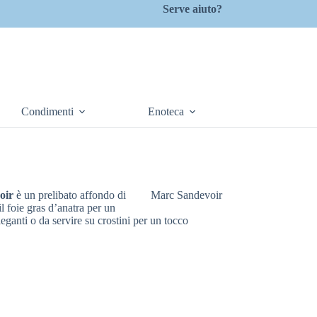
Serve aiuto?
Condimenti
Enoteca
oir
è un prelibato affondo di
Marc Sandevoir
il foie gras d’anatra per un
leganti o da servire su crostini per un tocco