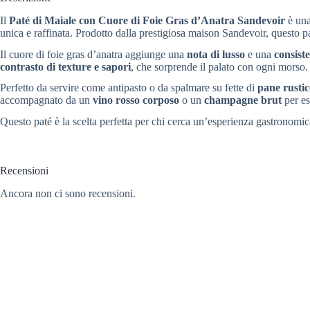
Il
Paté di Maiale con Cuore di Foie Gras d’Anatra Sandevoir
è una
unica e raffinata. Prodotto dalla prestigiosa maison Sandevoir, questo paté
Il cuore di foie gras d’anatra aggiunge una
nota di lusso
e una
consist
contrasto di texture e sapori
, che sorprende il palato con ogni morso.
Perfetto da servire come antipasto o da spalmare su fette di
pane rusti
accompagnato da un
vino rosso corposo
o un
champagne brut
per es
Questo paté è la scelta perfetta per chi cerca un’esperienza gastronomica
Recensioni
Ancora non ci sono recensioni.