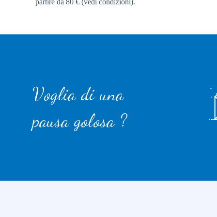
partire da 80 € (vedi condizioni).
Voglia di una
pausa golosa ?