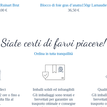
 Ruinart Brut
Blocco di foie gras d’anatra150gr Larnaudie
,00
€
36,50
€
Siate certi di farvi piacere!
Ordina in tutta tranquillità
lect
Imballi solidi ed infrangibili
Qualit
2 ore o fino a
Gli imballaggi sono testati e
Gli imball
ta fila al
brevettati per garantire un
brevettat
.
trasporto ottimale e consegne
trasporto 