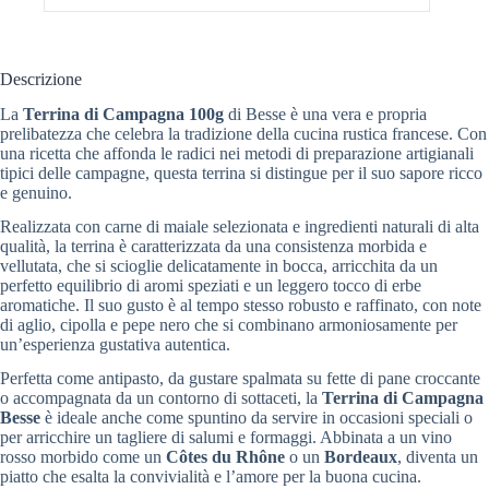
Descrizione
La
Terrina di Campagna 100g
di Besse è una vera e propria
prelibatezza che celebra la tradizione della cucina rustica francese. Con
una ricetta che affonda le radici nei metodi di preparazione artigianali
tipici delle campagne, questa terrina si distingue per il suo sapore ricco
e genuino.
Realizzata con carne di maiale selezionata e ingredienti naturali di alta
qualità, la terrina è caratterizzata da una consistenza morbida e
vellutata, che si scioglie delicatamente in bocca, arricchita da un
perfetto equilibrio di aromi speziati e un leggero tocco di erbe
aromatiche. Il suo gusto è al tempo stesso robusto e raffinato, con note
di aglio, cipolla e pepe nero che si combinano armoniosamente per
un’esperienza gustativa autentica.
Perfetta come antipasto, da gustare spalmata su fette di pane croccante
o accompagnata da un contorno di sottaceti, la
Terrina di Campagna
Besse
è ideale anche come spuntino da servire in occasioni speciali o
per arricchire un tagliere di salumi e formaggi. Abbinata a un vino
rosso morbido come un
Côtes du Rhône
o un
Bordeaux
, diventa un
piatto che esalta la convivialità e l’amore per la buona cucina.