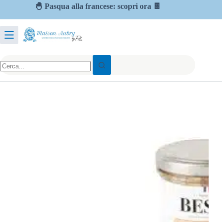
🐣 Pasqua alla francese: scopri ora 🍫