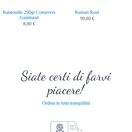
Ratatouille 290gr Conserves
Ruinart Rosé
Haut
Guintrand
Ch
99,80
€
8,80
€
Siate certi di farvi
piacere!
Ordina in tutta tranquillità