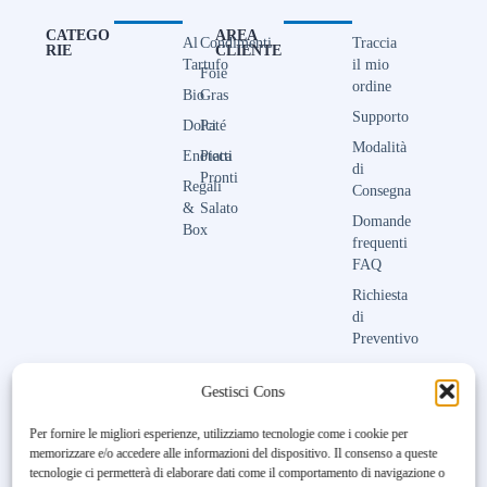
CATEGO
AREA
Al
Condimenti
Traccia
RIE
CLIENTE
Tartufo
il mio
Foie
ordine
Bio
Gras
Supporto
Dolci
Paté
Modalità
Enoteca
Piatti
di
Pronti
Regali
Consegna
&
Salato
Domande
Box
frequenti
FAQ
Richiesta
di
Preventivo
Contattaci
Gestisci Consenso
Per fornire le migliori esperienze, utilizziamo tecnologie come i cookie per
memorizzare e/o accedere alle informazioni del dispositivo. Il consenso a queste
Unfortunately, the 7-day trial
tecnologie ci permetterà di elaborare dati come il comportamento di navigazione o
period has expired.
Check our