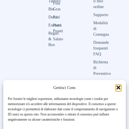
Tartufo
il mio
Foie
ordine
Bio
Gras
Supporto
Dolci
Paté
Modalità
Enoteca
Piatti
di
Pronti
Regali
Consegna
&
Salato
Domande
Box
frequenti
FAQ
Richiesta
di
Preventivo
Contattaci
Gestisci Consenso
Per fornire le migliori esperienze, utilizziamo tecnologie come i cookie per
memorizzare e/o accedere alle informazioni del dispositivo. Il consenso a queste
Unfortunately, the 7-day trial
tecnologie ci permetterà di elaborare dati come il comportamento di navigazione o
period has expired.
Check our
ID unici su questo sito. Non acconsentire o ritirare il consenso può influire
subscription plans! >>
negativamente su alcune caratteristiche e funzioni.