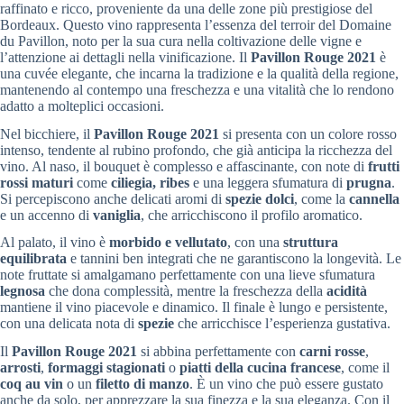
raffinato e ricco, proveniente da una delle zone più prestigiose del
Bordeaux. Questo vino rappresenta l’essenza del terroir del Domaine
du Pavillon, noto per la sua cura nella coltivazione delle vigne e
l’attenzione ai dettagli nella vinificazione. Il
Pavillon Rouge 2021
è
una cuvée elegante, che incarna la tradizione e la qualità della regione,
mantenendo al contempo una freschezza e una vitalità che lo rendono
adatto a molteplici occasioni.
Nel bicchiere, il
Pavillon Rouge 2021
si presenta con un colore rosso
intenso, tendente al rubino profondo, che già anticipa la ricchezza del
vino. Al naso, il bouquet è complesso e affascinante, con note di
frutti
rossi maturi
come
ciliegia, ribes
e una leggera sfumatura di
prugna
.
Si percepiscono anche delicati aromi di
spezie dolci
, come la
cannella
e un accenno di
vaniglia
, che arricchiscono il profilo aromatico.
Al palato, il vino è
morbido e vellutato
, con una
struttura
equilibrata
e tannini ben integrati che ne garantiscono la longevità. Le
note fruttate si amalgamano perfettamente con una lieve sfumatura
legnosa
che dona complessità, mentre la freschezza della
acidità
mantiene il vino piacevole e dinamico. Il finale è lungo e persistente,
con una delicata nota di
spezie
che arricchisce l’esperienza gustativa.
Il
Pavillon Rouge 2021
si abbina perfettamente con
carni rosse
,
arrosti
,
formaggi stagionati
o
piatti della cucina francese
, come il
coq au vin
o un
filetto di manzo
. È un vino che può essere gustato
anche da solo, per apprezzare la sua finezza e la sua eleganza. Con il