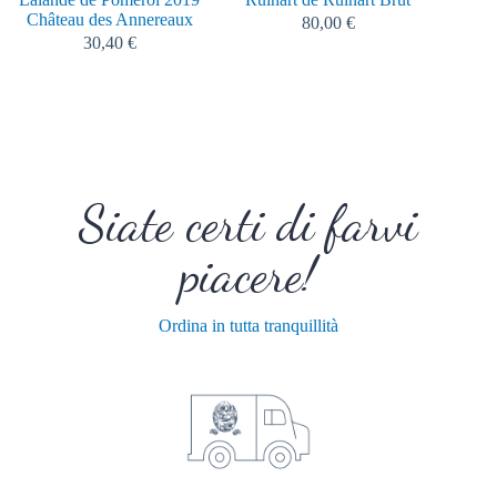
Château des Annereaux
2022 
80,00
€
30,40
€
Siate certi di farvi
piacere!
Ordina in tutta tranquillità