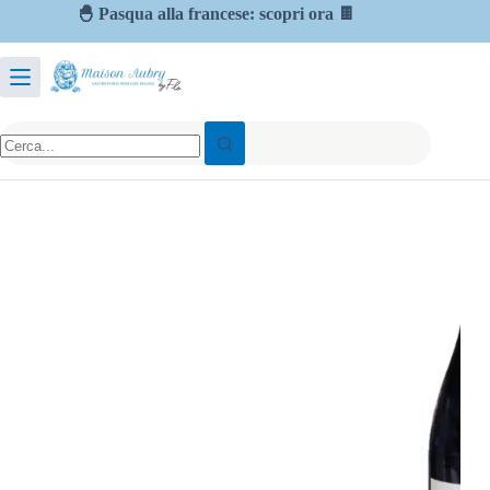
🐣 Pasqua alla francese: scopri ora 🍫