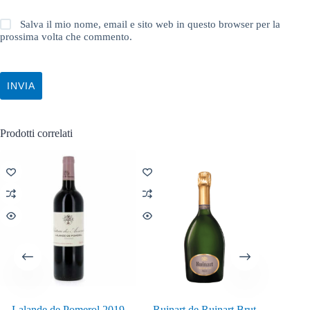
Salva il mio nome, email e sito web in questo browser per la
prossima volta che commento.
INVIA
Prodotti correlati
Lalande de Pomerol 2019
Ruinart de Ruinart Brut
J’ai R